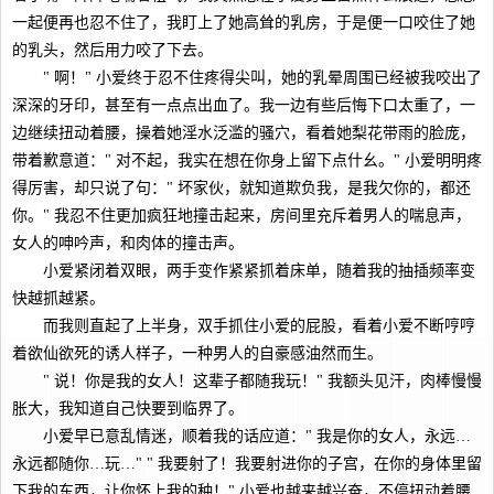
一起便再也忍不住了，我盯上了她高耸的乳房，于是便一口咬住了她
的乳头，然后用力咬了下去。
" 啊！" 小爱终于忍不住疼得尖叫，她的乳晕周围已经被我咬出了
深深的牙印，甚至有一点点出血了。我一边有些后悔下口太重了，一
边继续扭动着腰，操着她淫水泛滥的骚穴，看着她梨花带雨的脸庞，
带着歉意道：" 对不起，我实在想在你身上留下点什幺。" 小爱明明疼
得厉害，却只说了句：" 坏家伙，就知道欺负我，是我欠你的，都还
你。" 我忍不住更加疯狂地撞击起来，房间里充斥着男人的喘息声，
女人的呻吟声，和肉体的撞击声。
小爱紧闭着双眼，两手变作紧紧抓着床单，随着我的抽插频率变
快越抓越紧。
而我则直起了上半身，双手抓住小爱的屁股，看着小爱不断哼哼
着欲仙欲死的诱人样子，一种男人的自豪感油然而生。
" 说！你是我的女人！这辈子都随我玩！" 我额头见汗，肉棒慢慢
胀大，我知道自己快要到临界了。
小爱早已意乱情迷，顺着我的话应道：" 我是你的女人，永远…
永远都随你…玩…" " 我要射了！我要射进你的子宫，在你的身体里留
下我的东西，让你怀上我的种！" 小爱也越来越兴奋，不停扭动着腰