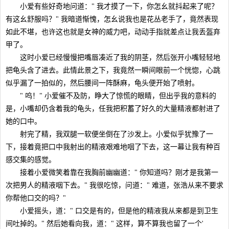
小爱有些好奇地问道：" 我才摸了一下，你怎幺就抖起来了呢？
有这幺舒服吗？" 我暗道惭愧，怎幺说我也是花丛老手了，竟然表现
如此不堪，也许这也就是女神的威力吧，动动手指就差点让我丢盔弃
甲了。
这时小爱已经慢慢把嘴唇凑近了我的阴茎，然后张开小嘴轻轻地
把龟头含了进去。此情此景之下，我竟然一瞬间眼前一个恍惚，心跳
似乎漏了一拍似的，然后腰间一阵酥麻，龟头便开始了喷射。
" 呜！" 小爱催不及防，睁大了惊慌的眼睛，但出乎我的意料的
是，小嘴却仍含着我的龟头，任我把积蓄了好久的大量精液都射进了
她的口中。
射完了精，我双腿一软便坐倒在了沙发上。小爱似乎犹豫了一
下，接着竟把口中我射出的精液艰难地咽了下去，这一幕让我有种百
感交集的感觉。
接着小爱微笑着靠在我胸前幽幽道：" 你知道吗？刚才是我第一
次把男人的精液咽下去。" 我很吃惊，问道：" 难道，张浩从来不要求
你帮他口交的吗？"
小爱摇头，道：" 口交是有的，但是他的精液我从来都是到卫生
间吐掉的。" 然后她看向我，道：" 这样，算不算我也留了一个'