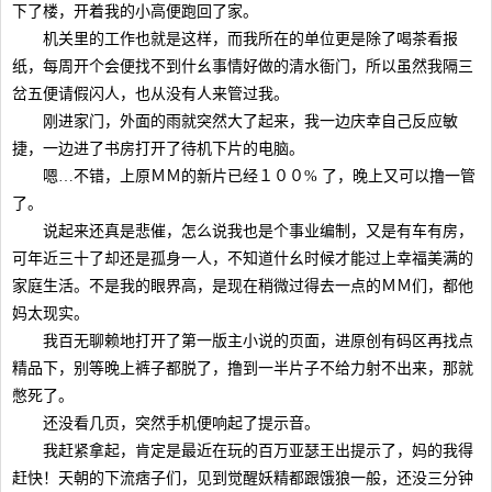
下了楼，开着我的小高便跑回了家。
机关里的工作也就是这样，而我所在的单位更是除了喝茶看报
纸，每周开个会便找不到什幺事情好做的清水衙门，所以虽然我隔三
岔五便请假闪人，也从没有人来管过我。
刚进家门，外面的雨就突然大了起来，我一边庆幸自己反应敏
捷，一边进了书房打开了待机下片的电脑。
嗯…不错，上原ＭＭ的新片已经１００% 了，晚上又可以撸一管
了。
说起来还真是悲催，怎么说我也是个事业编制，又是有车有房，
可年近三十了却还是孤身一人，不知道什幺时候才能过上幸福美满的
家庭生活。不是我的眼界高，是现在稍微过得去一点的ＭＭ们，都他
妈太现实。
我百无聊赖地打开了第一版主小说的页面，进原创有码区再找点
精品下，别等晚上裤子都脱了，撸到一半片子不给力射不出来，那就
憋死了。
还没看几页，突然手机便响起了提示音。
我赶紧拿起，肯定是最近在玩的百万亚瑟王出提示了，妈的我得
赶快！天朝的下流痞子们，见到觉醒妖精都跟饿狼一般，还没三分钟