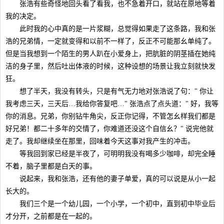
张浩有些奇怪地回头看了看我，也不急着开口，就站在原地等着
我的决定。
此时我的心中真的是一片浆糊，总觉得如果走了这条路，我和张
浩的兄弟情，一定就变得和以前不一样了，反正不可能那幺单纯了。
但是当我想到一个陌生的男人趴在小爱身上，把肮脏的阴茎插在她纯
洁的身子里，然后吐出体液的时候，这种设想的场景让我立刻就快发
狂。
想了半天，我没有转头，只是有气无力地对张浩说了句：" 你让
我考虑三天，三天后…我给你答复吧…" 张浩点了点头道：" 好，我等
你的消息。兄弟，你别钻牛角尖，反正你记得，不管怎幺样我们都是
好兄弟！都二十多年的交情了，你难道还没这个自信幺？" 说完他就
走了。我却继续坐在那里，回味着今天这事对我产生的冲击。
等我回到家已经是半夜了，可明明我没有喝多少咖啡，却完全睡
不着，脑子里都是白天的事。
说起来，我和张浩，还有他的妻子单爱，真的可以说是从小一起
长大的。
我们三个是一个幼儿园，一个小学，一个初中，直到初中毕业后
才分开，之前都是在一起的。