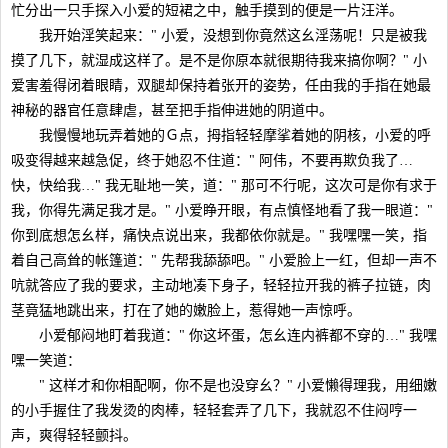
忙分出一只手探入小爱的短裙之中，触手摸到的便是一片汪洋。
我开始淫笑起来：" 小爱，没想到你竟然这幺淫荡呢！只是被我
摸了几下，就湿成这样了。是不是你原本就很期待我来搞你啊？" 小
爱害羞得闭着眼睛，双腿却保持着张开的姿势，任由我的手指在她最
神秘的器官任意肆虐，甚至把手指伸进她的阴道中。
我慢慢地玩弄着她的Ｇ点，拇指轻轻摩挲着她的阴核，小爱的呼
吸变得越来越急促，终于她忍不住道：" 阿伟，不要再欺负我了…
快，快给我…" 我无耻地一笑，道：" 那可不行呢，这次可是你有求于
我，你得先满足我才是。" 小爱睁开眼，有点慎怪地看了我一眼道："
你到底想怎幺样，痛快点说出来，我都依你就是。" 我嘿嘿一笑，指
着自己高耸的帐篷道：" 先帮我舔舔吧。" 小爱脸上一红，但却一声不
吭就答应了我的要求，主动地凑下身子，轻轻拉开我的裤子拉链，肉
茎竟猛地跳出来，打在了她的嫩脸上，惹得她一声惊呼。
小爱郁闷地盯着我道：" 你这坏蛋，怎幺连内裤都不穿的…" 我嘿
嘿一笑道：
" 这样才和你相配啊，你不是也没穿幺？" 小爱懒得理我，用细嫩
的小手握住了我发烫的肉棒，轻轻套弄了几下，我就忍不住闷哼一
声，爽得轻轻颤抖。