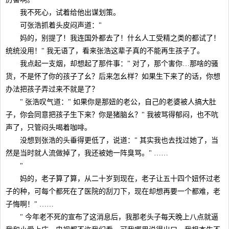
我不死心，试着给他出谋划策。
可张浩抓着头皮闷声道："
妈的，别提了！我连国外都去了！什幺人工受精之类的都试了！
统统没用！" 我无语了，看来张浩这辈子真的不能再生孩子了。
我点起一支烟，却想起了那件事：" 对了，那个害你…那啥的骚
货，不是怀了你的孩子了幺？后来怎幺样？如果生下来了的话，你想
办法把孩子弄过来不就是了？
" 张浩叹气道：" 如果你是那妞的老公，自己的老婆被人搞大肚
子，你会同意把孩子生下来？你是猪脑幺？" 我被骂得郁闷，也不吭
声了，只管闷头喝着咖啡。
没想到张浩的头垂得更低了，说道：" 其实我也去找过她了，当
然是当时就人流做掉了，我还被她一阵臭骂。" ……
"
妈的，老子算了算，从二十岁到现在，老子让五十四个妞怀过老
子的种，可每个都死在了医院的刮刀下，现在却想再要一个都难，老
子悔啊！" ……
" 今年老不死的宣布了这消息后，我那老头子每天晚上八点就逼