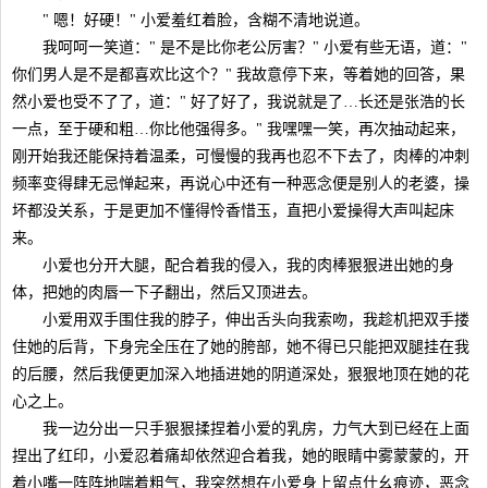
" 嗯！好硬！" 小爱羞红着脸，含糊不清地说道。
我呵呵一笑道：" 是不是比你老公厉害？" 小爱有些无语，道："
你们男人是不是都喜欢比这个？" 我故意停下来，等着她的回答，果
然小爱也受不了了，道：" 好了好了，我说就是了…长还是张浩的长
一点，至于硬和粗…你比他强得多。" 我嘿嘿一笑，再次抽动起来，
刚开始我还能保持着温柔，可慢慢的我再也忍不下去了，肉棒的冲刺
频率变得肆无忌惮起来，再说心中还有一种恶念便是别人的老婆，操
坏都没关系，于是更加不懂得怜香惜玉，直把小爱操得大声叫起床
来。
小爱也分开大腿，配合着我的侵入，我的肉棒狠狠进出她的身
体，把她的肉唇一下子翻出，然后又顶进去。
小爱用双手围住我的脖子，伸出舌头向我索吻，我趁机把双手搂
住她的后背，下身完全压在了她的胯部，她不得已只能把双腿挂在我
的后腰，然后我便更加深入地插进她的阴道深处，狠狠地顶在她的花
心之上。
我一边分出一只手狠狠揉捏着小爱的乳房，力气大到已经在上面
捏出了红印，小爱忍着痛却依然迎合着我，她的眼睛中雾蒙蒙的，开
着小嘴一阵阵地喘着粗气，我突然想在小爱身上留点什幺痕迹，恶念