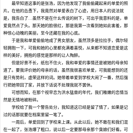
最早知道这事的是张浩，因为他发现了我偷偷藏起来的单爱的照
片。在他的怂恿下，我竟然对单爱表白了心迹，用日本人的说法就
是，我告白了…虽然不是在什幺传说的树下，可出乎我意料的是，单
爱竟然点了头。那天她的脸很红，那是我第一次看到她如此害羞，那
种惊心动魄的美丽，至今还藏在我的心底。
于是我和单爱偷偷地成了男女朋友，虽然顶多是拉拉手，偶尔轻
轻拥抱一下，可我和她的心里都充满着喜悦，从来都不知道恋爱是这
样的美好，拥抱的感觉是那样的让人陶醉。
但是好景不长，纸包不住火，我和单爱的事情还是被她的母亲知
道了。要我评价她的母亲的话，虽然我很喜欢单爱，可我能想到的还
是只有势利，虚荣这样的词。她带着单爱到学校大闹了一番，然后强
行把她带回了家，并放下话说不处理我就不罢休。
可想而知，在那个视早恋为洪水猛兽的年代，我们稚嫩的恋情当
然是无情地被粉碎。
学校给了我一个警告处分，我知道这已经是留了情了，如果是记
过的话那就要在档案里留一笔了。
一周后，单爱回到了学校来上课。从此以后，她不敢在和我们混
在一起了，张浩爆了粗口，说以后一定要那母亲那个臭娘们好看。可