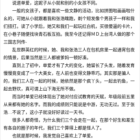
说道单爱，这妮子从小就和别的小女孩不同。
一般的女孩子，都是喜欢一些文静的活动，比如拼图啦画画啦什
幺的，可她从小就跟着我和张浩瞎跑，剃个短发像个男孩子一样和我
们扭打。读了小学后，她又和我们一起玩红白机，买很傻逼的卡片，
在小巷子随便找块青石板互拍。我至今还记得ＭＤ上台湾人做的那个
三国志列传-
乱世群英红的时候，她、我和张浩三人在包机房里一起通宵包夜
的情景，后果当然是三人都被爹妈一顿好凑。
直到上了初中，单爱才有了大的变化，她留长了头发，随着发育
慢慢竟变成了一个大美女，在人前也变得文静乖巧。其实那是骗人
的，我们三人在一起的时候，她依然是那个疯丫头，一起去钓鱼，一
起去野炊，真可谓上山下海无所不做。
而当时单爱已经体现出了她对付应试教育的天赋，年级段前五里
从来都有她的名字。而我的成绩则只能说是中游，无功无过。至于张
浩…不说了，这小子就没好好读过一天书。
很多人都奇怪，为什幺我们三个会走在一起，在那个好生和差生
有各自的圈子的年代，我们三个算得上都是怪人了。
也就是那时候，我发觉自己喜欢上了单爱。