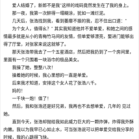
爱人结婚了，新郎不是我"这样的戏码竟然发生在了我的身上。
那一夜，我第一次醉得一塌糊涂，犹如一滩烂泥。
几天后，张浩找到我，看到萎靡不振的我，忍不住出口道："
为个女人，值得幺？" 其实我知道他并不爱单爱，和她之间的感
情最多就是从小的青梅竹马间的友情，但单爱够漂亮，娶进门能够出
得了厅堂，对张家来说这就够了。
那天张浩带我去了一个五星酒店，然后把我扔到了一个房间里，
里面有一个只围着一块浴巾的极品美女。
我操了她，整整八次！
操着她的时候，我心里想的一直是单爱。
后来我才知道，安排这个女人花了张浩八千。
妈的！
一千块一炮！值了！
然后，我和张浩还是好兄弟，我再也不去想单爱，几年的 见过
她。
直到今天，张浩却抛给我如此威力巨大的一颗炸弹，炸得我外酥
内嫩。我以为我早已心如止水，可当张浩说可以把单爱交给我分享的
时候，我的心跳得飞快。