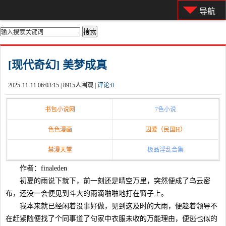
导航
你的位置：
首页
>
都市激情
[现代奇幻] 美梦成真
2025-11-11 06:03:15 |
8915人围观 |
评论:
0
书包小说网
7色小说
色色漫画
囚爱（民国H）
禁漫天堂
极品淫乱合集
作者：finaleden
初夏的雨说下就下，前一刻还是晴空万里，突然便成了乌云密
布，还没一会便见到斗大的雨滴啪啪地打在窗子上。
我本来就已经闲着没事好做，见到这及时的大雨，便趁着领导不
在赶紧随便找了个同事道了句家中衣服未收的万能理由，便逃也似的