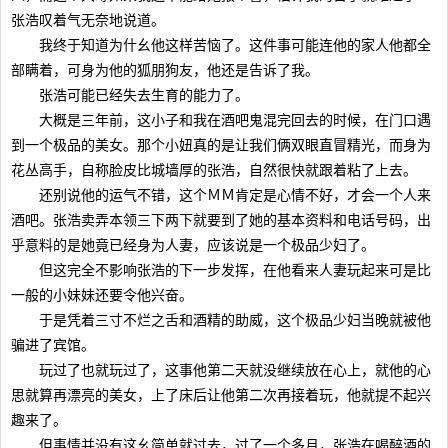
张浩叹着气无奈地说道。
我终于知道为什幺他这样苦恼了。这件事可能连他的家人他都全
部瞒着，可身为他的狐朋狗友，他还是告诉了我。
张浩可能已经失去生育的能力了。
大概是三年前，这小子和我在酒吧鬼混完回去的时候，在门口遇
到一个极品的美女。那个小妞真的是让我们俩双眼直冒精光，而身为
花丛高手，自称脸皮比城墙厚的张浩，自然很快就跟着粘了上去。
还别说他的运气不错，这个ＭＭ肯定是心情不好，才会一个人来
酒吧。张浩卖弄本领三下两下就要到了她的基本资料和电话号码，出
乎意料的是她竟已经身为人妻，应该说是一个极品少妇了。
但这完全不影响张浩的下一步发挥，在他看来人妻玩起来可是比
一般的小妹妹还要令他兴奋。
于是凭着三寸不烂之舌和酒精的助威，这个极品少妇当晚就被他
骗进了宾馆。
玩过了也就玩过了，这事他第二天就没继续放在心上，就他的心
思就算再漂亮的美女，上了床后让他第二次再接着玩，他就提不起兴
趣来了。
但事情并没有这幺简单就过去，过了一个多月，张浩在喝醉酒的