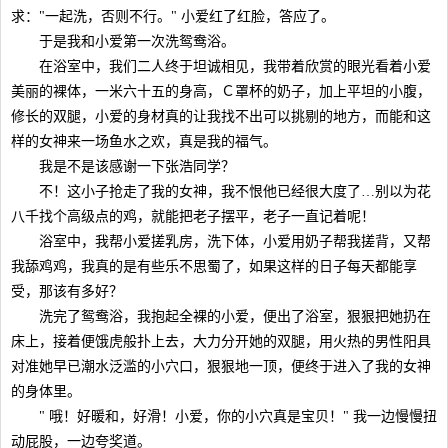
求："一起洗，否则不行。" 小爱红了红脸，答应了。
于是我和小爱第一次洗鸳鸯浴。
在浴室中，我们二人终于坦诚相见，我带着欣赏的眼光看着小爱
美丽的裸体，一米六十五的身高，Ｃ罩杯的奶子，加上平坦的小腹，
修长的双腿，小爱的身材真的让我找不出可以挑剔的地方，而能和这
样的女神来一场鱼水之欢，真是我的福气。
我是不是该感谢一下张浩同学？
不！这小子抢走了我的女神，我不恨他已经很大度了…别以为花
八千找个高级点的鸡，就能把老子摆平，老子一直记着呢！
浴室中，我帮小爱搓乳房，洗下体，小爱用奶子帮我搓背，又帮
我舔鸡鸡，我真的是有些乐不思蜀了，如果这样的日子每天都能享
受，那该有多好？
洗完了鸳鸯浴，我抱起全裸的小爱，便出了浴室，狠狠把她扔在
床上，接着便饿虎般扑上去，大力分开她的双腿，用火热的男性阳具
对准她早已潮水泛滥的小穴口，狠狠地一顶，便终于进入了我的女神
的身体里。
" 哦！好暖和，好滑！小爱，你的小穴真是宝贝！" 我一边慢慢扭
动屁股，一边夸奖道。