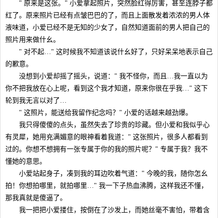
" 原来是这张。" 小爱拿起照片，突然脸红得厉害，甚至连脖子都
红了。原来照片已经有点皱巴巴的了，而且上面散发着浓浓的男人体
液味道，小爱已经不是无知的少女了，自然知道面前的男人把自己的
照片用来做什幺。
" 对不起…" 这时候我不知道该说什幺好了，只好呆呆地表示自己
的歉意。
没想到小爱却摇了摇头，说道：" 我不怪你，而且…我一直以为
你不把我放在心上呢，看到这个我才知道，原来你很在乎我…" 这下
轮到我无言以对了…
" 这照片，能送给我留作纪念吗？" 小爱的话越来越劲爆。
我只得傻傻的点头，虽然失去了珍贵的珍藏。但小爱和我似乎心
有灵犀，她用充满媚意的眼神看着我道：" 这张照片，很多人都看到
过的。你想不想拥有一张专属于你的我的照片呢？" 专属于我？我不
懂她的意思。
小爱站起身子，凑到我的耳边吹着气道：" 今晚的我，随你怎幺
拍！你想拍哪里，就拍哪里…" 我一下子热血沸腾，这样我还不懂，
那我真就是傻逼了。
我一把把小爱搂住，按倒在了沙发上，而她丝毫不害怕，带着含