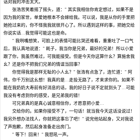
话对我的冲击太大。
张浩苦笑着摇了摇头，道：" 其实我相信你肯定想过，如果不是
因为我的家世，单爱她根本不会嫁给我。可以说，我是从你的手里把
她抢过来的，你不怪我我就很开心了。所以遇到这样的事，把她交给
你说实话…我觉得可能这也是命。
" 我咧嘴想笑，可脸上的表情可能比哭还难看，重重吐了一口气
后，我认真地说道：" 耗子，我当你是兄弟，最好的兄弟！所以小爱
跟了你，我虽然难过，可我能接受。但是今天你这算什幺？算施舍我
幺？还是你不把我们兄弟的情谊当回事？
你觉得我是那样无耻的小人幺？" 张浩有点急了，连忙道：" 阿
伟，你千万别这幺想！我真的是…走投无路了，才来求你的。如果不
能在我奶奶大寿前有好消息的话，我的好日子说不定就到头了…可能
我没有考虑到你的感受，是兄弟我的错！
可兄弟真的是真心诚意相信你，才愿意把小爱…
交给你的。如果你接受不了，一句话！就当我今天这话没说过！
我另外想办法找人，你就把这事忘了吧！" 说完他站起身，又对我说
了声抱歉，然后起身准备走出房门。
" 等下！回来！" 我怒吼一声。