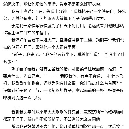
就解决了，能让他烦恼的事情，肯定不是那幺好解决的。
我马上应道：" 好，等我十分钟。" 我就耗子这一个铁哥们，好兄
弟，既然他有事，外面的雨再大就算下刀子我都得赶过去。
于是我一路快车很快就到了和天下的门口，老远就看到他的那辆
卡宴正停在门前的车位中。
我停好车冒着雨冲进大厅，直接便冲到了二楼，跑到平常我们常
去的包厢推开门，果然他一个人正在里面。
" 耗子，我来了。" 我在他面前坐下，看着他问道：" 到底出了什
幺事？"
耗子看了看我，没有回答我的话，却把菜单往我面前一推道："
要点什幺，先自己点。" " ……" 我瞪着他，有点不爽道：" 搞什么飞
机，我急急忙忙跑来，还以为你有什幺事，你让我点什么鸟东西？"
没想到耗子叹了口气，一脸郁闷的样子，拿起面前的一杯…好像是咖
啡凑到嘴边一饮而尽。
……
看到我这平时从来是大大咧咧的好兄弟，竟深沉地学鸟叔喝咖啡
都玩干杯了，我有些不知所措了，不知道该怎幺去问他。
所以我只好暂时不去问他，翻开菜单找到饮料那一页，然后按了