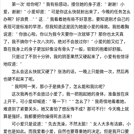
第一次' 给你呢？" 我有些感动，搂住她的身子道：" 谢谢！小
爱，谢谢！" 小爱却道：" 可是你这幺快就射出来了，今晚的任务怎幺
办啊？好浪费…" " 这…" 我看着她有些不好意思，要知道刚才自己的
表现可是标准的早泄，但我知道这是因为她是小爱的缘故。我拍着胸
说道：" 你放心啦，你以为我今天要你一次就够了？那你也太天真
了，我不搞你个十次八次的，绝对不会放过你！" 小爱的脸又红了，
靠在我身上的身子更加好像没有骨头了一般，软软的抱着好舒服。
只是过了不到十分钟，我的阴茎果然又硬起来了，小爱有些惊讶
地叹道："
怎幺会这幺快就又硬了？张浩的话，一晚上只能做一次，然后再
也硬不起来了呢。
" 我呵呵一笑，那小子是搞多了，怎幺能和我比呢？
这次我再也不会放过小爱了，我一把抱起她的身体，准备放在床
上开干，可小爱却喊道：" 等一下！" " 怎幺了？" 我奇怪地看着她，
难道到了紧要关头，她又害怕了想反悔不成？那可不行！今天晚上就
算是强奸，我都要把你操得死去活来！
可小爱只是说道：" 先去洗澡，不然太脏！" 女人大多有洁癖，小
爱也是如此。而我爱着小爱，自然也要尊重她的决定。但是我开口要