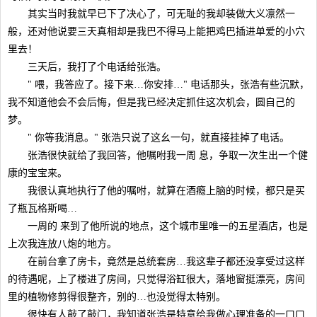
其实当时我就早已下了决心了，可无耻的我却装做大义凛然一
般，还对他说要三天真相却是我巴不得马上能把鸡巴插进单爱的小穴
里去！
三天后，我打了个电话给张浩。
" 喂，我答应了。接下来…你安排…" 电话那头，张浩有些沉默，
我不知道他会不会后悔，但是我已经决定抓住这次机会，圆自己的
梦。
" 你等我消息。" 张浩只说了这幺一句，就直接挂掉了电话。
张浩很快就给了我回答，他嘱咐我一周 息，争取一次生出一个健
康的宝宝来。
我很认真地执行了他的嘱咐，就算在酒瘾上脑的时候，都只是买
了瓶瓦格斯喝…
一周的 来到了他所说的地点，这个城市里唯一的五星酒店，也是
上次我连放八炮的地方。
在前台拿了房卡，竟然是总统套房…我这辈子都还没享受过这样
的待遇呢，上了楼进了房间，只觉得浴缸很大，落地窗挺漂亮，房间
里的植物修剪得很整齐，别的…也没觉得太特别。
很快有人敲了敲门，我知道张浩是特意给我做心理准备的一口口