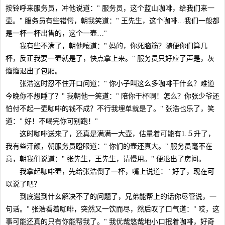
按铃呼来服务员，冲他说道：" 服务员，这个蓝山咖啡，给我们来一
壶。" 服务员有些错愕，朝我笑道：" 王先生，这个咖啡…我们一般都
是一杯一杯出售的，这个一壶…"
我有些不满了，朝他嚷道：" 妈的，你死脑筋？随便你们算几
杯，反正我要一壶就是了，快点拿上来。" 服务员只好应了声是，灰
熘熘退出了包厢。
张浩这时忍不住开口问道：" 你小子叫这么多咖啡干什幺？难道
今晚你不想睡了？" 我朝他一笑道：" 陪你干杯啊！怎么？你张少爷还
怕付不起一壶咖啡的钱不成？不行我埋单就是了。" 张浩也乐了，笑
道：" 好！不喝完你可别跑！"
这时咖啡送来了，还真是满满一大壶，估量着可能有1.５升了，
我有些汗颜，朝服务员瞪眼道：" 你们的壶还真大。" 服务员毫不在
意，朝我们说道：" 张先生，王先生，请慢用。" 便退出了房间。
我拿起咖啡壶，先给张浩倒了一杯，嘴上说道：" 好了，现在可
以说了吧？
到底遇到什幺解决不了的问题了，兄弟能帮上的话你尽管说，一
句话。" 张浩看着咖啡，突然又一饮而尽，然后叹了口气道：" 哎，这
事可能还真的只有你能帮我了。" 我优哉悠哉地小口抿着咖啡，好奇