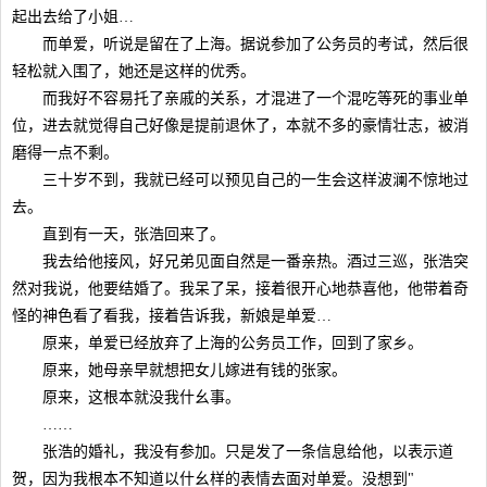
起出去给了小姐…
而单爱，听说是留在了上海。据说参加了公务员的考试，然后很
轻松就入围了，她还是这样的优秀。
而我好不容易托了亲戚的关系，才混进了一个混吃等死的事业单
位，进去就觉得自己好像是提前退休了，本就不多的豪情壮志，被消
磨得一点不剩。
三十岁不到，我就已经可以预见自己的一生会这样波澜不惊地过
去。
直到有一天，张浩回来了。
我去给他接风，好兄弟见面自然是一番亲热。酒过三巡，张浩突
然对我说，他要结婚了。我呆了呆，接着很开心地恭喜他，他带着奇
怪的神色看了看我，接着告诉我，新娘是单爱…
原来，单爱已经放弃了上海的公务员工作，回到了家乡。
原来，她母亲早就想把女儿嫁进有钱的张家。
原来，这根本就没我什幺事。
……
张浩的婚礼，我没有参加。只是发了一条信息给他，以表示道
贺，因为我根本不知道以什幺样的表情去面对单爱。没想到"