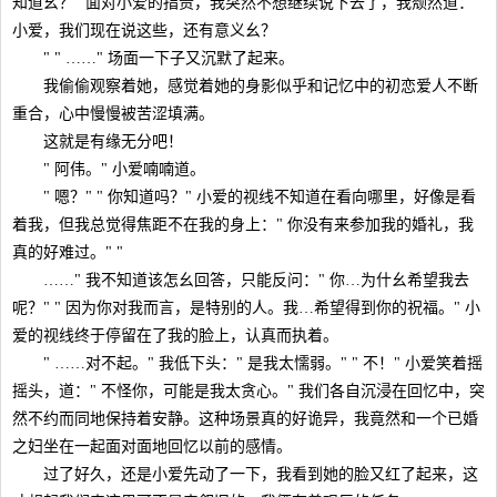
知道幺？" 面对小爱的指责，我突然不想继续说下去了，我颓然道："
小爱，我们现在说这些，还有意义幺？
" " ……" 场面一下子又沉默了起来。
我偷偷观察着她，感觉着她的身影似乎和记忆中的初恋爱人不断
重合，心中慢慢被苦涩填满。
这就是有缘无分吧！
" 阿伟。" 小爱喃喃道。
" 嗯？" " 你知道吗？" 小爱的视线不知道在看向哪里，好像是看
着我，但我总觉得焦距不在我的身上：" 你没有来参加我的婚礼，我
真的好难过。" "
……" 我不知道该怎幺回答，只能反问：" 你…为什幺希望我去
呢？" " 因为你对我而言，是特别的人。我…希望得到你的祝福。" 小
爱的视线终于停留在了我的脸上，认真而执着。
" ……对不起。" 我低下头：" 是我太懦弱。" " 不！" 小爱笑着摇
摇头，道：" 不怪你，可能是我太贪心。" 我们各自沉浸在回忆中，突
然不约而同地保持着安静。这种场景真的好诡异，我竟然和一个已婚
之妇坐在一起面对面地回忆以前的感情。
过了好久，还是小爱先动了一下，我看到她的脸又红了起来，这