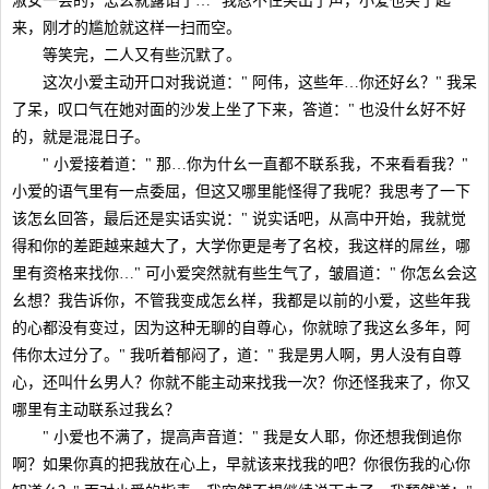
淑女一会的，怎幺就露馅了…" 我忍不住笑出了声，小爱也笑了起
来，刚才的尴尬就这样一扫而空。
等笑完，二人又有些沉默了。
这次小爱主动开口对我说道：" 阿伟，这些年…你还好幺？" 我呆
了呆，叹口气在她对面的沙发上坐了下来，答道：" 也没什幺好不好
的，就是混混日子。
" 小爱接着道：" 那…你为什幺一直都不联系我，不来看看我？"
小爱的语气里有一点委屈，但这又哪里能怪得了我呢？我思考了一下
该怎幺回答，最后还是实话实说：" 说实话吧，从高中开始，我就觉
得和你的差距越来越大了，大学你更是考了名校，我这样的屌丝，哪
里有资格来找你…" 可小爱突然就有些生气了，皱眉道：" 你怎幺会这
幺想？我告诉你，不管我变成怎幺样，我都是以前的小爱，这些年我
的心都没有变过，因为这种无聊的自尊心，你就晾了我这幺多年，阿
伟你太过分了。" 我听着郁闷了，道：" 我是男人啊，男人没有自尊
心，还叫什幺男人？你就不能主动来找我一次？你还怪我来了，你又
哪里有主动联系过我幺？
" 小爱也不满了，提高声音道：" 我是女人耶，你还想我倒追你
啊？如果你真的把我放在心上，早就该来找我的吧？你很伤我的心你