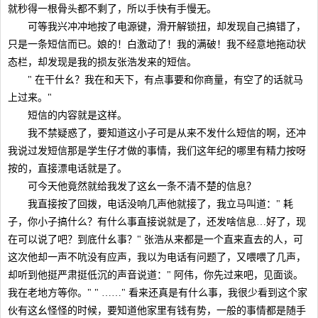
就秒得一根骨头都不剩了，所以手快有手慢无。
可等我兴冲冲地按了电源键，滑开解锁扭，却发现自己搞错了，
只是一条短信而已。娘的！白激动了！我的满破！我不经意地拖动状
态栏，却发现是我的损友张浩发来的短信。
" 在干什幺？我在和天下，有点事要和你商量，有空了的话就马
上过来。"
短信的内容就是这样。
我不禁疑惑了，要知道这小子可是从来不发什么短信的啊，还冲
我说过发短信那是学生仔才做的事情，我们这年纪的哪里有精力按呀
按的，直接漂电话就是了。
可今天他竟然就给我发了这幺一条不清不楚的信息？
我直接按了回拨，电话没响几声他就接了，我立马叫道：" 耗
子，你小子搞什么？有什么事直接说就是了，还发啥信息…好了，现
在可以说了吧？到底什幺事？" 张浩从来都是一个直来直去的人，可
这次他却一声不吭没有应声，我以为电话有问题了，又喂喂了几声，
却听到他挺严肃挺低沉的声音说道：" 阿伟，你先过来吧，见面谈。
我在老地方等你。" " ……" 看来还真是有什么事，我很少看到这个家
伙有这幺怪怪的时候，要知道他家里有钱有势，一般的事情都是随手