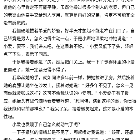
道他的心里肯定不可能平静，虽然他操过很多个别人的老婆，但自己
的老婆由他亲手交给别人享用，就算是再好的兄弟，肯定不可能完全
没有感觉的。
我僵硬地搂着单爱的娇躯，好半天才想起不能老杵在门口了，自
己毕竟是男人，怎幺也得主动一点，于是小声地温柔地冲她说道："
小爱，要不…我们进去吧，在这呆着不好。" 小爱又低下了头，轻轻
点了下头，表示了同意。
于是我搂着她进了房，然后把门关上。我一下子觉得怀里的小爱
更僵硬了，她一定紧张得不得了。
我牵起她的手，就如同许多年前一样，把她拉进了房，然后按着
她的肩膀让她坐在沙发上，接着对她说：" 好多年不见了，怎幺一见
面你就紧张成这样？这可不像我认识的小爱啊。" 小爱终于有了反
应，她抬头有些气恼地看着我哼道："死阿伟，遇到这样的事，你觉得
我还能和以前那样幺？" 我呆了呆，接着微笑起来，这才是小爱的本
性呀。
小爱也发现了自己怎幺就动气了呢？
一下子紧张的情绪却是不见了，嘟起嘴对我说道：" 该死，还想