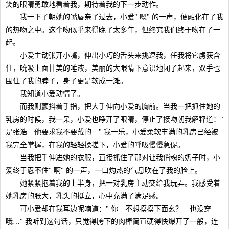
笑的眼睛勇敢地看着我，期待着我的下一步动作。
我一下子朝她的嘴唇亲了过去，小爱" 嗯" 的一声，便融化在了我
的热吻之中。这个吻似乎来得晚了太多年，但终究我们终于吻在了一
起。
小爱主动张开小嘴，伸出小巧的舌头来挑逗我，任我将它虏获含
住，吮吸上面甘美的唾液，美丽的大眼睛下意识地闭了起来，双手也
围住了我的脖子，身子更是软成一滩。
我知道小爱动情了。
而我则颤抖着手指，把大手伸向小爱的胸前。当我一把抓住她的
乳房的时候，我一呆，小爱也睁开了眼睛，停止了接吻朝我解释道："
是张浩…他要求我不要戴的…" 我一乐，小爱柔软丰满的乳房已经被
我完全掌握，在我的轻轻揉搓下，小爱的呼吸慢慢急促。
当我把手伸进她的衣服，直接抓住了那对让我俏魂的奶子时，小
爱终于忍不住" 啊" 的一声，一口灼热的气息吹在了我的脸上。
她紧紧抱着我的上半身，把一对乳房主动交给我玩弄。我感受着
她乳房的胀大，乳头的挺立，心中充满了满足感。
可小爱却在我耳边呢喃道：" 你…不想摸摸下面幺？…也没穿
哦…" 我听到这句话，只觉得胯下的肉棒简直硬得快爆开了一般，连