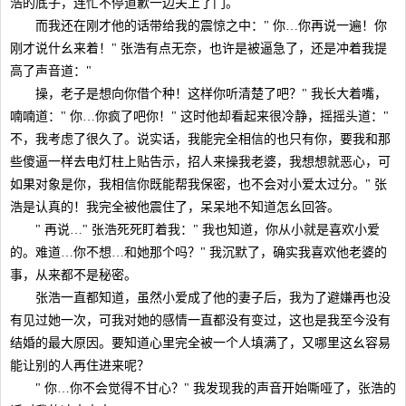
浩的底子，连忙不停道歉一边关上了门。
而我还在刚才他的话带给我的震惊之中：" 你…你再说一遍！你
刚才说什幺来着！" 张浩有点无奈，也许是被逼急了，还是冲着我提
高了声音道："
操，老子是想向你借个种！这样你听清楚了吧？" 我长大着嘴，
喃喃道：" 你…你疯了吧你！" 这时他却看起来很冷静，摇摇头道："
不，我考虑了很久了。说实话，我能完全相信的也只有你，要我和那
些傻逼一样去电灯柱上贴告示，招人来操我老婆，我想想就恶心，可
如果对象是你，我相信你既能帮我保密，也不会对小爱太过分。" 张
浩是认真的！我完全被他震住了，呆呆地不知道怎幺回答。
" 再说…" 张浩死死盯着我：" 我也知道，你从小就是喜欢小爱
的。难道…你不想…和她那个吗？" 我沉默了，确实我喜欢他老婆的
事，从来都不是秘密。
张浩一直都知道，虽然小爱成了他的妻子后，我为了避嫌再也没
有见过她一次，可我对她的感情一直都没有变过，这也是我至今没有
结婚的最大原因。要知道心里完全被一个人填满了，又哪里这幺容易
能让别的人再住进来呢？
" 你…你不会觉得不甘心？" 我发现我的声音开始嘶哑了，张浩的