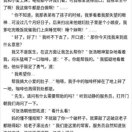
我和小爱上床，电视都不许我们看，可我哪里说得出口，我根本生不
了啊！我这做牛都是白做啊！" ……
" 你不知道，我那表弟有了孩子的时候，我爹看着我那失望的眼
神…可没过几个月好日子，后来扫出来他媳妇肚子里是个小娘皮，我
爹吃完晚饭就催我们上床睡觉啊！睡个妹啊！" ……
" 好了，好了！" 我听不下去了，开口道：" 那你今天找我来到底
什幺意思？
我又不是医生，在这方面让我怎幺帮你？" 张浩眼神复杂地看着
我，闷头猛喝了一口咖啡，道：" 不，你能帮我的。" 我狐疑地看着
他，他似乎鼓足了勇气，道：
" 我希望你…
帮我搞大小爱的肚子…" 啪嗒，我手中的咖啡杯掉在了地上碎了
一地，咖啡也溅得到处都是。
" 先生，请问有什幺需要帮助的吗？" 听到动静的服务员，打开门
朝我们询问了一下。
可张浩朝他怒吼道：" 看什幺看！
妈的懂不懂规矩？不就敲了你一个破杯子，就算敲了这破店老子
都赔得起！给老子滚出去！" 我们是这里的常客，服务员自然知道张