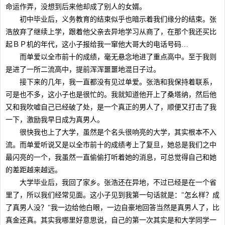
命运作弄，没想到后来他却成了别人的女婿。
初中毕业后，义务教育的结束似乎也暗示着我们缘分的结束。张
浩放弃了继续上学，跟着他父亲去异地学习从商了，在那个我还买比
起ＢＰ机的年代，这小子报给我一窜他大哥大的电话号码…
而单爱以全市前十的成绩，毫无悬念地进了重点高中。至于我则
是进了一所二流高中，提前浑浑噩噩地混日子过。
接下来的几年，我一直都没有见过单爱。张浩和我保持着联系，
可是也不多，这小子也是很忙的。我就知道他开上了桑塔纳，然后他
又和我吹嘘自己已经破了处，是一个真正的男人了，顺便又打击了我
一下，激励我早日成为真男人。
很快我也上了大学，虽然是个名头很响亮的大学，其实根本不入
流。而单爱听说又是以全市前十的成绩考上了复旦，她总是我们之中
最闪亮的一个，我虽然一直偷偷打听着她的消息，可总觉得自己和她
的差距越来越远。
大学毕业后，我回了家乡。张浩还在异地，不过已经是在一个省
里了，所以我们经常见面。这小子见到我第一句话就是："怎幺样？成
了真男人没？"我一边给他白眼，一边自豪地回答当然是真男人了，比
真金还真。其实我哪里好意思说，自己的第一次其实是和大学同学一