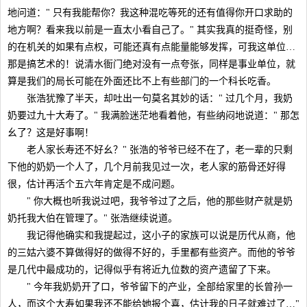
地问道：" 只有我能帮你？我这种混吃等死的还有值得你开口求助的
地方啊？看来我以前是一直太小看自己了。" 其实我真的挺奇怪，别
的在机关的如果有点权，可能还真有点能量能够发挥，可我这单位…
那是搞艺术的！说清水衙门绝对没有一点夸张，同样是事业单位，就
算是我们的局长可能在外面还比不上有些部门的一个科长吃香。
张浩犹豫了半天，却吐出一句莫名其妙的话：" 过几个月，我奶
奶要过九十大寿了。" 我满脸迷茫地看着他，有些纳闷地说道：" 那怎
幺了？这是好事啊！
老人家长寿还不好幺？" 张浩的爷爷已经不在了，老一辈的只剩
下他的奶奶一个人了，几个月前我见过一次，老人家的筋骨还好得
很，估计再活个五六年肯定是不成问题。
" 你大概也听我说过吧，我爷爷过了之后，他的那些财产就是奶
奶托我大伯在管理了。" 张浩继续说道。
我记得他确实和我提起过，这小子的家族可以说是历代从商，他
的三姑六婆不算做得好的做得不好的，手里都有些资产。而他的爷爷
是几代中最成功的，记得似乎有将近九位数的资产遗留了下来。
" 今年我奶奶开了口，爷爷留下的产业，全部给家里的长曾孙一
人，而这个大寿如果我还不能给她报个喜，估计我的日子就难过了…"