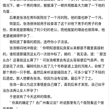
情况下，被一个男的埋伏，狠狠凑了一顿并用膝盖大力踢了一下他的
鸟蛋…
后果是张浩在男科医院住了一个月的院，他的蛋也肿了一个月。
恢复后，张浩很快就用手段查清了这个对他下黑手的男子的身
份，原来竟是那晚玩了的少妇的老公，而他报复的理由也很简单，他
老婆被搞得怀孕了…
我知道了事情的原因，连呼你小子活该。
张浩郁闷地冲我说：" 你明知道我玩良家从来都是不戴套直接射
的，谁知道那骚货这幺巧一次就中标了，娘的…" 我无语，道：" 那怎
幺办？这事就这幺算了？" 可张浩哪里会有这幺容易便忍气吞声，他
还是花了点钱，辗转托别人找了几个号称是道上混的河南人，砍断了
那个男的一只手臂。虽然后来听说是接回去了，可多少留下了不轻的
后遗症。那人想要告张浩，但因为没有证据，最后不了了之。
张浩一直以为这次事情是自己赚了，直到后来才发现，自己似乎
没办法再让女人怀孕了！
于是就有了今天这样的情景。
" 你真的确定了？去广州看过没？听说那里有几个医院看这个很
厉害啊。"