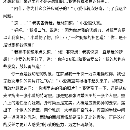
才想起我们来这里可不是来叙旧的…我俩有着艰巨的任务…
" 阿伟，你为什幺会答应耗子的？" 小爱带着点好奇，问了我这个
问题。
" 这……" " 老实告诉我，我想知道。" 小爱很认真。
" 好吧。" 我叹口气，说道：" 因为你对我的诱惑力，对我而言足
以让我疯狂。" 小爱愣了愣，脸上带了一种妩媚的神色道：" 你…是不
是很想和我做爱？
" 我毫不犹豫地点头道：" 想！非常想！老实说这一直是我的梦
想！" 小爱的脸更红了，道：" 你有幻想过和我做爱幺？" 我的脸也有
些发烧，鼓起勇气道："
你一直是我幻想的对象，在梦里我一千次一万次地操过你，我也
无数次用你的照片打过飞机！" 小爱简直羞得抬不起头来了，却还是
勇敢地继续追问：" 你哪里来的我的照片？" 我犹豫了一下，还是从皮
夹里掏出一张小爱的特写照，那是她和张浩婚照里的一张个人照，照
片上的她性感而妩媚，身材简直是完美，大概是应摄影师的要求，摆
出了一个诱人的造型，两个乳房一大半露在空气中，浑圆的半球中间
是一道深深的乳沟，而她的面部表情却是清纯无比的微笑，正是这样
的反差才更让人感受到小爱的魅力，为之神魂颠倒。