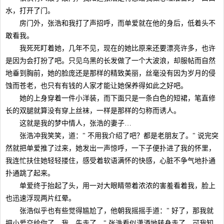
水，打开了门。
房门外，张浩和我打了声招呼，而单爱就在他的身后，低着头不
敢看我。
我死死盯着她，几年不见，现在的她比原来还要漂亮许多，也许
是因为会打扮了吧。只见乌黑的长发做了一个大波浪，却服帖而自然
地垂到胸前，她的脸庞还是那样的精致美丽，丝毫没有因为岁月的侵
蚀而苍老，也只有有钱的人家才能让她保养得如此之好吧。
她的上身穿着一件小洋装，而下面只是一条白色的短裙，笔直修
长的双腿就算没有穿上丝袜，一样是那样的匀称而诱人。
这就是我的梦中情人，张浩的妻子…
张浩冲我笑笑，道：" 不用我介绍了吧？都是老朋友了。" 说完突
然就把单爱推了过来，她发出一声惊呼，一下子便扑进了我的怀里，
我连忙扶住她轻轻搂住，感受着软语满怀的快感，心脏不争气地扑通
扑通跳了起来。
单爱终于抬起了头，用一对大眼睛带着浓浓的害羞看着我，脸上
也迅速浮现两片红晕。
张浩似乎也有些觉得尴尬了，他朝我摇摇手道：" 好了，那我就
把小爱交给你了。我…先走了…" 张浩看似潇洒地转身走了，可我知