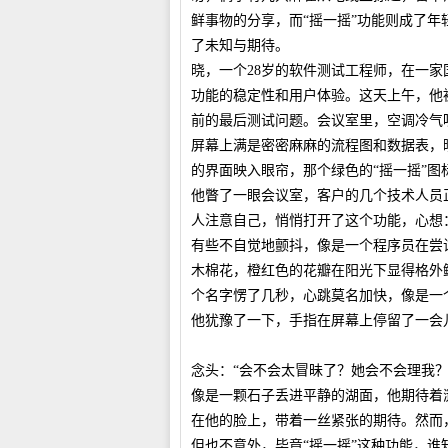
鲜事物的分享，而“摇一摇”功能则成了
了未知与期待。
晓，一个28岁的软件测试工程师，在一
功能的稳定性和用户体验。这天上午，他
前的最后测试问题。会议室里，空调冷气
屏幕上满是密密麻麻的流程图和数据表，
的界面映入眼帘，那个绿色的“摇一摇”图
他瞥了一眼会议室，客户的几个技术人员
人注意自己，悄悄打开了这个功能，心想
有些不自觉地颤抖，像是一个程序员在尝
木棉花，橙红色的花瓣在阳光下显得格外
个名字愣了几秒，心跳莫名加快，像是一
他犹豫了一下，手指在屏幕上停留了一会
念头：“会不会太冒昧了？她会不会理我？
像是一颗石子丢进平静的湖面，他期待着
在他的脸上，带着一丝紧张的期待。然而
但也不意外，毕竟“摇一摇”这种功能，谁