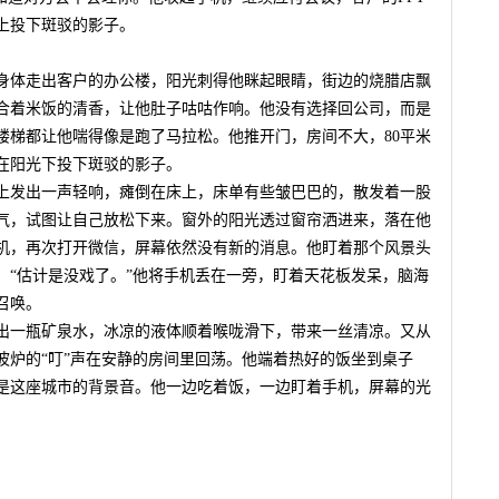
上投下斑驳的影子。
身体走出客户的办公楼，阳光刺得他眯起眼睛，街边的烧腊店飘
合着米饭的清香，让他肚子咕咕作响。他没有选择回公司，而是
楼梯都让他喘得像是跑了马拉松。他推开门，房间不大，80平米
在阳光下投下斑驳的影子。
上发出一声轻响，瘫倒在床上，床单有些皱巴巴的，散发着一股
气，试图让自己放松下来。窗外的阳光透过窗帘洒进来，落在他
机，再次打开微信，屏幕依然没有新的消息。他盯着那个风景头
：“估计是没戏了。”他将手机丢在一旁，盯着天花板发呆，脑海
召唤。
出一瓶矿泉水，冰凉的液体顺着喉咙滑下，带来一丝清凉。又从
波炉的“叮”声在安静的房间里回荡。他端着热好的饭坐到桌子
是这座城市的背景音。他一边吃着饭，一边盯着手机，屏幕的光