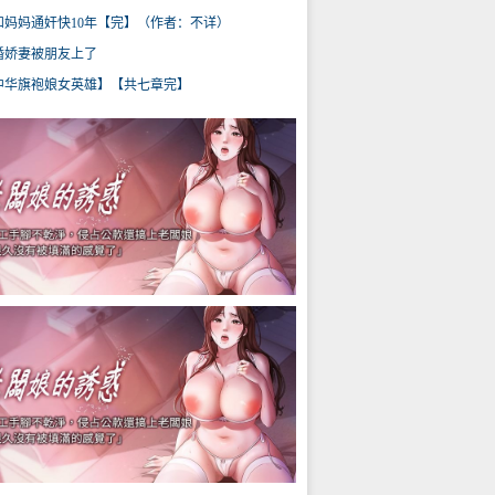
和妈妈通奸快10年【完】（作者：不详）
婚娇妻被朋友上了
中华旗袍娘女英雄】【共七章完】