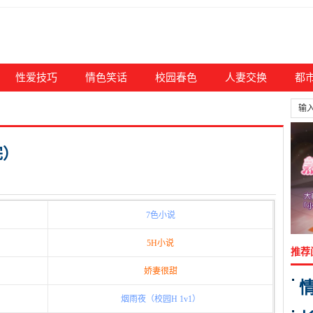
性爱技巧
情色笑话
校园春色
人妻交换
都
完）
7色小说
5H小说
推荐
娇妻很甜
烟雨夜（校园H 1v1）