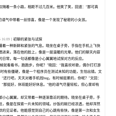
仅隔着一条小路，相距不过几百米。他笑了笑，回道：“那可真
她的语气中带着一丝惊喜，像是一个发现了秘密的小女孩。
16:09 ]
初聊的紧张与试探
漫着一种新鲜和紧张的气息。晓坐在桌子旁，手指在手机上飞快
洒进来，落在他的脸上，像是一层温暖的光晕。他们的聊天内容
的日常，每一句话都像是小心翼翼地试探对方的反应。
时候就看看书，跑跑步，你呢？”晓回：“我喜欢听歌，偶尔打打游
幕时有些僵硬，像是一个程序员在测试未知的功能，生怕出错。文
：“还行吧，天天对着手机找bug，有时候挺累的，你呢？”文回：
：“那挺好，休班能好好休息。”他的语气尽量轻松，但心里却有
都小心翼翼，却又带着一种逐渐靠近的期待。晓坐在桌子旁，手
注，像是在探索一片未知的领域。炒饭的碗已经凉透，他却浑然
默的见证者。他能感觉到自己的心跳有些快，像是第一次和女生