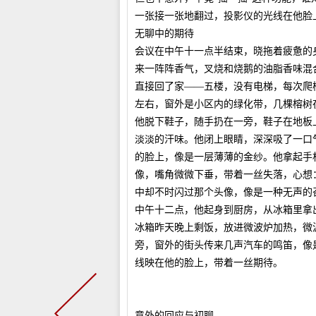
一张接一张地翻过，投影仪的光线在他脸
无聊中的期待
会议在中午十一点半结束，晓拖着疲惫的
来一阵阵香气，叉烧和烧鹅的油脂香味混
直接回了家——五楼，没有电梯，每次爬
左右，窗外是小区内的绿化带，几棵榕树
他脱下鞋子，随手扔在一旁，鞋子在地板
淡淡的汗味。他闭上眼睛，深深吸了一口
的脸上，像是一层薄薄的金纱。他拿起手
像，嘴角微微下垂，带着一丝失落，心想
中却不时闪过那个头像，像是一种无声的
中午十二点，他起身到厨房，从冰箱里拿
冰箱昨天晚上剩饭，放进微波炉加热，微
旁，窗外的街头传来几声汽车的鸣笛，像
线映在他的脸上，带着一丝期待。
意外的回应与初聊