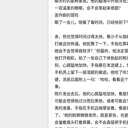
聊天时的那种紧张。他的脑海中开始浮现
一双温柔的眼睛，会不会笑起来很甜？
恶作剧的冒险
聊了一会儿，晓看了看时间，已经快到下
舍，但也觉得时间过得太快，像沙子从指
打破这份拘谨。他犹豫了一下，手指在屏
她会不会觉得我轻浮？”但最终，他决定
他打开相机，拍了一张自己下体勃起的照
刻，心跳猛地加快，手指悬在发送键上，
手机壳上留下一层湿腻的痕迹。他咬了咬
键，消息后面附上一句：“哈哈，看看这
果。
照片发出去后，他的心跳猛地加快，像是
可能会觉得他过分而拉黑他，或者可能会
黑的准备，手指在手机边缘摩挲着，像是
了。”他的脸颊微微发热，既是紧张，也
会皱着眉头盯着屏幕，会不会直接把手机