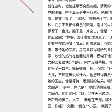
就在这时，微信提示音突然响起，清脆的
静的湖面。时间显示是中午12:05，晓
看，是文回复了：“你好。”短短两个字
秒，几乎不敢相信自己的眼睛，刚才的失
停留了一会儿，脑子里一片空白，像是一
他赶紧回：“你好，终于收到你消息了！
他有些懊恼地皱了皱眉，盯着屏幕，心想
吸，等待她的回应。房间里静得能听到自
意，炒饭的热气在他面前升腾，模糊了他
文的回复很快：“哈哈，刚才没看手机。
他松了一口气，嘴角微微上扬，心想：“
会儿，不知道该说些什么。他想显得自然
她的回应，像是等待一场测试的结果，眼
文回道：“是啊，你也是？”她的消息简
共同点。他赶紧回：“对，我在天河这边
近距离的孩子。文回：“我也在天河，哪个
区，你呢？”文回：“我在**小区。”晓愣