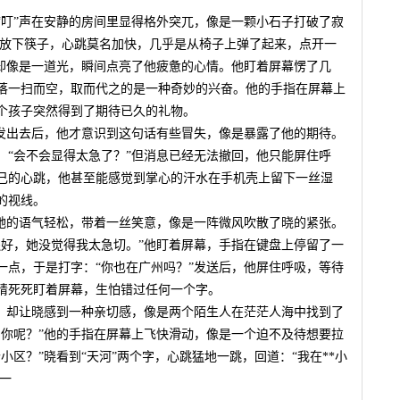
“叮”声在安静的房间里显得格外突兀，像是一颗小石子打破了寂
猛地放下筷子，心跳莫名加快，几乎是从椅子上弹了起来，点开一
，却像是一道光，瞬间点亮了他疲惫的心情。他盯着屏幕愣了几
落一扫而空，取而代之的是一种奇妙的兴奋。他的手指在屏幕上
个孩子突然得到了期待已久的礼物。
”发出去后，他才意识到这句话有些冒失，像是暴露了他的期待。
：“会不会显得太急了？”但消息已经无法撤回，他只能屏住呼
己的心跳，他甚至能感觉到掌心的汗水在手机壳上留下一丝湿
的视线。
”她的语气轻松，带着一丝笑意，像是一阵微风吹散了晓的紧张。
还好，她没觉得我太急切。”他盯着屏幕，手指在键盘上停留了一
一点，于是打字：“你也在广州吗？”发送后，他屏住呼吸，等待
睛死死盯着屏幕，生怕错过任何一个字。
短，却让晓感到一种亲切感，像是两个陌生人在茫茫人海中找到了
，你呢？”他的手指在屏幕上飞快滑动，像是一个迫不及待想要拉
小区？”晓看到“天河”两个字，心跳猛地一跳，回道：“我在**小
了一