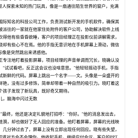
年轻人探索未知的热门玩具，像是一扇通往陌生世界的窗户，充满
家国际知名的科技公司工作，负责测试新开发的手机软件，确保其
被派往的一家就在他家住处附件的客户公司，协助解决软件上线
吹得他有些昏昏欲睡，客户的项目经理正在投影仪前讲解需求，
晓却有些心不在焉。他的手指无意识地在手机屏幕上滑动，微信
标像是突然跳出来诱惑他。
正专注地盯着投影屏幕，项目经理的声音单调而冗长，晓确认没
：“试试看吧，反正这会议也没啥意思。”他轻轻摇动手机，手指
试新鲜的代码。屏幕上跳出一个名字——文。头像是一朵盛开的
鲜艳，没有过多修饰，简单却带着一种自然的吸引力。晓盯着这
个孩子发现了新玩具，既好奇又期待。
儿，脑海中闪过无数
”最终，他还是决定礼貌地打招呼：“你好。”他的消息发出去，
涟漪，却也做好了无人回应的准备。他盯着屏幕，屏幕的光线映
，几分钟过去了，屏幕上没有立即出现任何回应。晓有些失望，
知道对方会不会理你。他收起手机，继续应付会议，客户的PPT