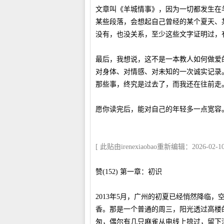
文章叫《羊城情事》，因为一切都发生在
某些段落，会想起自己曾经的某个夏天、
没有，也没关系，至少这些文字证明过，
最后，我想说，这不是一本教人如何做爱
对身体、对情感、对未知的一次诚实记录
那些事，终究是过去了，而我还在往前走
愿你读完后，能对自己的年轻多一点宽容
[ 此贴由irenexiaobao重新编辑：2026-02-10 
赞(152) 第一章：初识
2013年5月，广州的初夏已经悄然降临
香。那是一个普通的周三，阳光透过高楼
匆，偶尔有几只麻雀从电线上掠过，留下