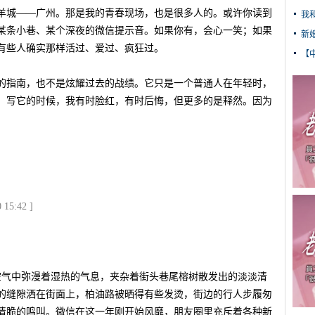
羊城——广州。那是我的青春现场，也是很多人的。或许你读到
我
某条小巷、某个深夜的微信提示音。如果你有，会心一笑；如果
新
有些人确实那样活过、爱过、疯狂过。
【
的指南，也不是炫耀过去的战绩。它只是一个普通人在年轻时，
。写它的时候，我有时脸红，有时后悔，但更多的是释然。因为
。
。
15:42 ]
，空气中弥漫着湿热的气息，夹杂着街头巷尾榕树散发出的淡淡清
的缝隙洒在街面上，柏油路被晒得有些发烫，街边的行人步履匆
清脆的鸣叫。微信在这一年刚开始风靡，朋友圈里充斥着各种新