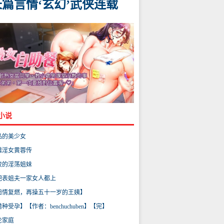
长篇言情‘玄幻’武侠连载
小说
品的美少女
雕淫女黄蓉传
校的淫荡姐妹
把表姐夫一家女人都上
旧情复燃，再操五十一岁的王姨】
种受孕】【作者：benchuchuben】【完】
伦家庭