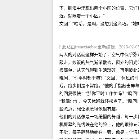
下，脑海中浮现出两个小区的位置，它们
近，就隔着一个小区。”
文回：“哈哈，是啊，没想到这么巧。”
[ 此贴由irenexiaobao重新编辑：2026-02-05 
两人的对话就这样开始了，空气中似乎弥
敲击，炒饭的热气渐渐散去，窗外的阳光
很简单，从天气聊到生活琐碎，再到彼此
晓问：“你平时都干嘛？”文回：“休班的
戏，跑步倒是不常跑。”他的手指敲击屏
的回复很快：“那你平时工作忙吗？”晓回
“我偶尔忙，今天休班就轻松点了。”晓回
些忐忑，想让她觉得他很有趣。
他们的对话像是一场缓慢的舞蹈，每一步
机屏幕的光线映在他的脸上，他的眼神专
不觉，筷子静静地躺在一旁，像是一个沉