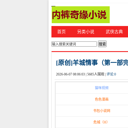
首页
另类小说
武侠古典
你的位置：
首页
>
都市激情
[原创]羊城情事（第一部
2026-06-07 08:06:03 |
5685人围观 |
评论:
0
猫咪视频
色色漫画
书包小说网
危城（H）