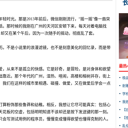
轻时光。那是2013年前后，微信刚刚流行，“摇一摇”像一扇突
活。那时候的我刚在广州的天河区安顿下来，每天对着电脑找
，却又在某个午后，因为一次随手的摇动，彻底乱了套。
历。不是小说里的浪漫滤镜，也不是刻意美化的回忆录，而是带
最热
爱，从来不是孤立的快感。它是好奇，是冒险，是对身体和欲望
拙靠近。那个年代的广州，湿热、喧闹，高楼和榕树并存，街上
极
。我们在这样的城市里相遇、碰撞、做爱，又在做爱后学会一点
射
学
我
打算粉饰那些鲁莽和幼稚。相反，我想让它尽可能真实：包括心
【
天花板的空虚，包括明明知道不该却还是按下发送键的那一刻。
【借
只会写测试用例的程序员，慢慢变成懂得欲望也懂得克制的人。
乱