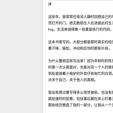
序
这些年，我常常在夜深人静时回想自己的年
然打开的门，把无数陌生人拉进彼此的生
bug，生活单调得像一段重复执行的代码
这本书里写的，大部分都是那时真实的经
着汗味、尴尬、冲动和后怕的那些片段。
为什么要把这些写出来？因为年轻时的性
的第一次认真面对，也是对另一个人的笨
到处是骑着小电驴的外卖仔和匆忙的白领
点关于自己、关于他人的真相。
我没有想过要写得多么惊世骇俗，也没有
跳加速时的犹豫，包括事后躺在床上盯着
那些经历塑造了我的一部分，让我从一个