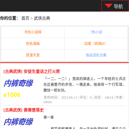
导航
你的位置：
首页
>
武侠古典
书包小说网
7色小说
色色漫画
囚爱（民国H）
禁漫天堂
极品淫乱合集
[古典武侠] 安徒生童话之打火匣
「一二，一二！」宽阔的驿道上，一个年轻的士兵正
在迈着整齐的步伐，一路走来。他肩背一个行军袋，
腰挂一把长剑。
发布时间：2023-06-11 | 评论：
0
| 浏览：
34614
| 作者：
这位士兵参加过好几次战争，现在退役回家去。
admin
[古典武侠] 黄蓉堕落史
正当士兵怀揣...
第一章