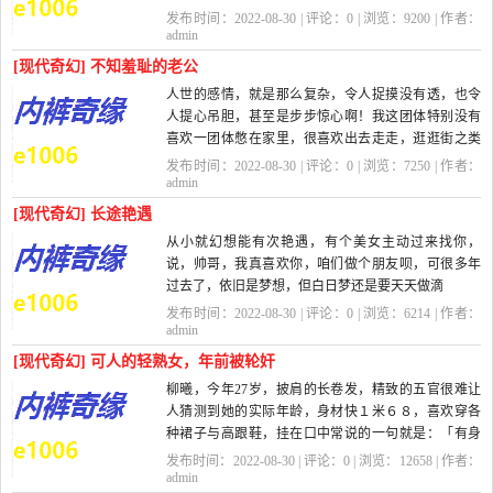
来却完全动不了。这是怎了？
发布时间：2022-08-30 | 评论：
0
| 浏览：
9200
| 作者：
我记...
admin
[现代奇幻] 不知羞耻的老公
人世的感情，就是那么复杂，令人捉摸没有透，也令
人提心吊胆，甚至是步步惊心啊！我这团体特别没有
喜欢一团体憋在家里，很喜欢出去走走，逛逛街之类
的。而且我特别喜欢去旅游，拿着相机，四处...
发布时间：2022-08-30 | 评论：
0
| 浏览：
7250
| 作者：
admin
[现代奇幻] 长途艳遇
从小就幻想能有次艳遇，有个美女主动过来找你，
说，帅哥，我真喜欢你，咱们做个朋友呗，可很多年
过去了，依旧是梦想，但白日梦还是要天天做滴
你还别说，老天不负有心人，这样的好事还真来...
发布时间：2022-08-30 | 评论：
0
| 浏览：
6214
| 作者：
admin
[现代奇幻] 可人的轻熟女，年前被轮奸
柳曦，今年27岁，披肩的长卷发，精致的五官很难让
人猜测到她的实际年龄，身材快１米６８，喜欢穿各
种裙子与高跟鞋，挂在口中常说的一句就是：「有身
高，就是任性」，前凸后翘还又苗条高挑的身材与时...
发布时间：2022-08-30 | 评论：
0
| 浏览：
12658
| 作者：
admin