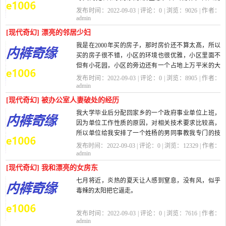
息，而小蛋就做个贤内助，把家里打理得井井有...
发布时间：2022-09-03 | 评论：
0
| 浏览：
9026
| 作者：
admin
[现代奇幻] 漂亮的邻居少妇
我是在2000年买的房子，那时房价还不算太髙，所以
买的房子很不错，小区的环境也很优雅，小区里面不
但有小花园，小区的旁边还有一个占地上万平米的大
花园，树木郁郁葱葱，亭台楼阁，喷泉都有...
发布时间：2022-09-03 | 评论：
0
| 浏览：
8905
| 作者：
admin
[现代奇幻] 被办公室人妻破处的经历
我大学毕业后分配回家乡的一个政府事业单位上班，
因为单位工作性质的原因，对相关技术要求比较高，
所以单位给我安排了一个姓杨的男同事教我专门的技
术操作，他比我大５岁，虽然人长得其...
发布时间：2022-09-03 | 评论：
0
| 浏览：
12329
| 作者：
admin
[现代奇幻] 我和漂亮的女房东
七月将近，炎热的夏天让人感到窒息，没有风，似乎
毒辣的太阳把它逼走。
而女人总是喜欢穿极薄的透明装，让她们的乳房
发布时间：2022-09-03 | 评论：
0
| 浏览：
7616
| 作者：
有更多的空气，望着她们那
admin