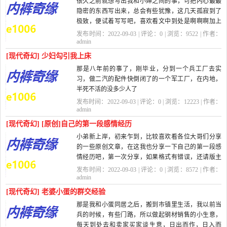
很久之前就想写出我和小婶之间的事，可把内心最最
隐密的东西写出来，总会有些犹豫，这几天孤寂到了
极致，便试着写写吧，喜欢看文中到处是啊啊啊加上
无数省略号的就不要读我写的东西了...
发布时间：2022-09-03 | 评论：
0
| 浏览：
9522
| 作者：
admin
[现代奇幻] 少妇勾引我上床
那是八年前的事了，刚毕业，分到一个兵工厂去实
习，做二汽的配件快倒闭了的一个军工厂，在内地，
半死不活的没多少人了
发布时间：2022-09-03 | 评论：
0
| 浏览：
12223
| 作者：
刚去那会儿，厂里住房有点紧，安排我们在厂子
admin
周围的村子的住...
[现代奇幻] [原创]自己的第一段感情经历
小弟新上岸，初来乍到，比较喜欢看各位大哥们分享
的一些原创文章，在这我也分享一下自己的第一段感
情经历吧，第一次分享，如果格式有错误，还请版主
提醒。
发布时间：2022-09-03 | 评论：
0
| 浏览：
8572
| 作者：
我是在一个小县城里长大，在上...
admin
[现代奇幻] 老婆小蛋的群交经验
那是我和小蛋同居之后，搬到市镇里生活，我以前当
兵的时候，有些门路，所以做起钢材销售的小生意，
每天到处去和卖家买家谈生意，日出而作，日入而