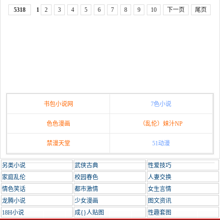
5318
1
2
3
4
5
6
7
8
9
10
下一页
尾页
书包小说网
7色小说
色色漫画
（乱伦）妹汁NP
禁漫天堂
51动漫
另类小说
武侠古典
性爱技巧
家庭乱伦
校园春色
人妻交换
情色笑话
都市激情
女生言情
龙腾小说
少女漫画
图文资讯
18H小说
成{}人贴图
性趣套图