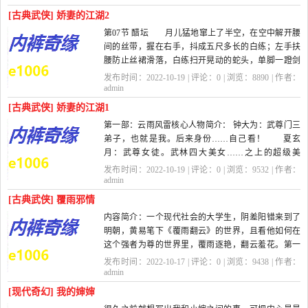
[古典武侠] 娇妻的江湖2
第07节 醋坛 月儿猛地窜上了半空，在空中解开腰
间的丝带，握在右手，抖成五尺多长的白练；左手扶
腰防止丝裙滑落，白练扫开晃动的蛇头，单脚一蹬剑
柄，再飘飞起来。 看来月儿只有这...
发布时间：2022-10-19 | 评论：
0
| 浏览：
8890
| 作者：
admin
[古典武侠] 娇妻的江湖1
第一部：云雨风雷核心人物简介： 钟大为：武尊门三
弟子，也就是我。后来身份……自己看！ 夏玄
月：武尊女徒。武林四大美女……之上的超级美
女…… 武尊：名字不知道，似乎复姓独...
发布时间：2022-10-19 | 评论：
0
| 浏览：
9532
| 作者：
admin
[古典武侠] 覆雨邪情
内容简介：一个现代社会的大学生，阴差阳错来到了
明朝，黄易笔下《覆雨翻云》的世界，且看他如何在
这个强者为尊的世界里，覆雨逐艳，翻云羞花。第一
卷 回到明朝第001章 覆雨翻云 夜...
发布时间：2022-10-17 | 评论：
0
| 浏览：
9438
| 作者：
admin
[现代奇幻] 我的婶婶