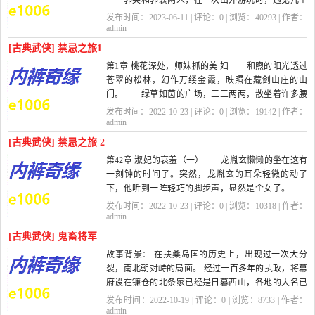
郭芙和郭襄两人，在一次出外游玩时，遇见几个
蒙古人正在欺凌百姓，便出手斩了带头的蒙古人，没
发布时间：2023-06-11 | 评论：
0
| 浏览：
40293
| 作者：
想到那人竟是蒙古一个依附部落的王子，引来一队蒙
admin
古军队的追补，两人被抓进蒙...
[古典武侠] 禁忌之旅1
第1章 桃花深处，师妹抓的美 妇 和煦的阳光透过
苍翠的松林，幻作万缕金霞，映照在藏剑山庄的山
门。 绿草如茵的广场，三三两两，散坐着许多腰
系长剑的年青武士，欢笑之声不时从人...
发布时间：2022-10-23 | 评论：
0
| 浏览：
19142
| 作者：
admin
[古典武侠] 禁忌之旅 2
第42章 淑妃的哀羞（一） 龙胤玄懒懒的坐在这有
一刻钟的时间了。突然，龙胤玄的耳朵轻微的动了
下，他听到一阵轻巧的脚步声，显然是个女子。
他知道，那个令他很好奇的淑妃来了。...
发布时间：2022-10-23 | 评论：
0
| 浏览：
10318
| 作者：
admin
[古典武侠] 鬼畜将军
故事背景： 在扶桑岛国的历史上，出现过一次大分
裂，南北朝对峙的局面。 经过一百多年的执政，将幕
府设在镰仓的北条家已经是日暮西山，各地的大名已
经纷纷据地而自治，渐渐和...
发布时间：2022-10-19 | 评论：
0
| 浏览：
8733
| 作者：
admin