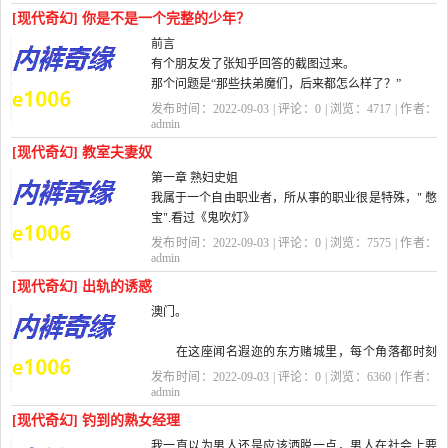
丰满要胀出来的胸部，你更会感觉空...
[现代奇幻] 你是不是一个完整的少年？
前言
有个朋友发了张知乎回答的截图过来。
那个问题是“那些扶弟魔们，后来都怎么样了？”
回答讲的是答主的母亲为了让弟弟的孩子上最好的幼
发布时间：2022-09-03 | 评论：
0
| 浏览：
4717
| 作者：
儿园，一路上好学校，不惜让弟媳带着孩...
admin
[现代奇幻] 教室夫妻奴
第一章 熟妇史姐
我属于一个自由职业者，所从事的职业很是特殊，" 憋
宝".看过《鬼吹灯》
发布时间：2022-09-03 | 评论：
0
| 浏览：
7575
| 作者：
一类盗墓小说的朋友，肯定都看到过" 南蛮子憋宝" 这
admin
一词汇。这一行当简单通
[现代奇幻] 出轨的诱惑
澳门。
俗地说，就是...
在这座闻名遐迩的东方赌城里，每个角落都时刻
充满着纸醉金迷的诱惑。夜幕降临，白炽的夕阳终于
发布时间：2022-09-03 | 评论：
0
| 浏览：
6360
| 作者：
隐身于暗夜，却没有带走光芒和燥热。辉煌的灯火如
admin
同阳光一样明媚，刺破黑...
[现代奇幻] 钓到的熟女经理
我一直以为男人还是应该洒脱一点，男人在社会上要