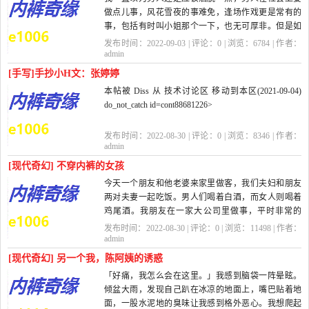
做点儿事，风花雪夜的事难免，逢场作戏更是常有的
事，包括有时叫小姐那个一下，也无可厚非。但是如
果玩女人多了，会带来一个问题：就是会...
发布时间：2022-09-03 | 评论：
0
| 浏览：
6784
| 作者：
admin
[手写]手抄小H文：张婷婷
本帖被 Diss 从 技术讨论区 移动到本区(2021-09-04)
do_not_catch id=cont88681226>
do_not_catch id=cont88682409>优秀
发布时间：2022-08-30 | 评论：
0
| 浏览：
8346
| 作者：
admin
非常。
[现代奇幻] 不穿内裤的女孩
今天一个朋友和他老婆来家里做客，我们夫妇和朋友
手抄本。。。边抄边脑补？
两对夫妻一起吃饭。男人们喝着白酒，而女人则喝着
鸡尾酒。我朋友在一家大公司里做事，平时非常的
这...
忙，所以他老婆就乾脆在家做了全职...
发布时间：2022-08-30 | 评论：
0
| 浏览：
11498
| 作者：
admin
[现代奇幻] 另一个我，陈阿姨的诱惑
「好痛，我怎么会在这里。」我感到脑袋一阵晕眩。
倾盆大雨，发现自己趴在冰凉的地面上，嘴巴贴着地
面，一股水泥地的臭味让我感到格外恶心。我想爬起