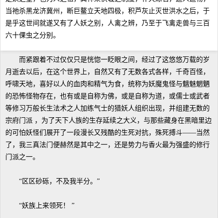
当祂杀黑龙济冀州，断巨鳌立天地四极，积芦灰止灭世洪水之后，于
是乎这世间就遂又有了人妖之别，人禽之辨，乃至于飞禽走兽与三百
六十倮虫之分别。
而紧跟着不过仅仅只是恍惚一眨眼之间，经过了这悠悠万载的岁
月逝去以后，在这个世界上，自然又有了无数各式各样，千奇百怪，
呼啸天地，喜好以人的血肉和精气为食，统称为妖魔鬼怪与魑魅魍魉
的恐怖怪物存在，也有或是自称为佛，或是自称为道，或儒士或武者
等修习万般长生法术之人加练气士的猎妖人组织出现，并组建无数的
宗府门派 ，为了天下人族的生存延续之大义，与那些藏身在黑暗里边
的可怕妖怪们展开了一段漫长又残酷的生死对抗，殊死搏斗——当然
了，我三真法门便赫然是其中之一，还是势力与香火最为强盛的修行
门派之一。
“区区砂砾，不及我半分。”
“妖族上来领死！ ”