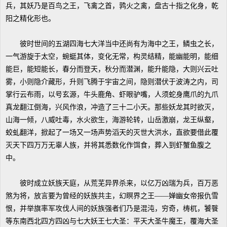
兵，其妖乃是百鸟之王，飞禽之首，鹑火之禽，盘古十指之化身，乾
阳之精化形也。
彼时世间的五湖四海七大洋当中还尚有为海中之王，鳞虫之长，
一气游旋于太空，蜿蜓其体，变化无常，构灵结精，能幽能明，能细
能巨，能短能长，春分而登天，秋分而潜渊，能升能隐，大则兴云吐
雾，小则隐介藏形，升则飞腾于宇宙之间，隐则潜伏于波涛之内，司
掌行云布雨，以号玄源，牛头鹿角、虾眼驴嘴，人须蛇身鹰爪的九爪
真龙翻江倒海，兴风作浪，冲造了三十二小天。那些妖龙其时欲灭，
山海一倾，八威吐毒，水火欲生，海游轮转，山岳激崩，龙王纵壑，
蛟虬翻洋，掀起了一场又一场声势滔天的灭世大洪水，直欲要借此覆
灭天下四万万无辜人族，并将其悉数化作饵食，葬入到虾蟹鱼腹之
中。
彼时成立妖族天庭，从荒芜异界杀来，以亿万凶瑞为兵，百万恶
煞为将，放言要为曾经的妖族共主，幻瞑界之王——婵幽女帝报仇雪
恨，并举旗率军攻伐人间的妖族强者们乃是混沌，穷奇，梼杌，饕餮
等东南西北四方四凶与七大妖王七大圣：平天大圣牛魔王，覆海大圣