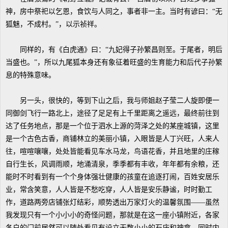
神，房中祭祀以乞恩，食饮与人同之，事者非一主。当时有谚曰：“无
狐魅，不成村。”，以示祯祥。
同样的，有《白虎通》曰：“九妃得子孙繁昌则至。于尾者，明后
当盛也。”，所以九尾狐本身还有象征着旺盛的生育能力和后代子孙繁
息的特殊意味。
另一头，很快的，等到下山之后，我与师姐赵子莹二人旋即便一
同御剑飞行一路北上，途径了足足有上千里距离之遥远，最终前往到
达了任务地点，那是一个位于泗水上源的菏泽之处的某座城镇，这里
是一个古色古香，商铺林立的美丽小镇，入眼皆是人丁兴旺，人来人
往，喧喧嚷嚷，处处皆能看见车水马龙，鸟语花香，并且地里的庄稼
自行生长，风调雨顺，地涌清泉，季季都有丰收，年年都有余粮，还
能时不时看到有一个个身体强壮健康的孩童在追逐打闹，百姓安居乐
业，常含笑意，人人皆是不愁吃穿，人人皆是安乐静谧，时时勤工
作，道路两旁店铺张灯结彩，顺势透出万家灯火的温馨氛围——虽然
我发现只有一个小小小的奇怪问题，那就是在这一座小镇附近，各家
各户的门前居然可以随处看见有设立无数小小的石庙和神龛，同时内