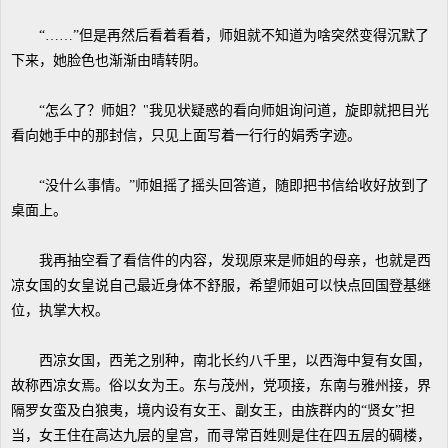
“……”但是再然后看着看着，师姐就不知道为啥突然变得沉默了
下来，她脸色也渐渐由晴转阴。
“怎么了？师姐？"我见状疑惑的看向师姐询问道，旋即就把目光
看向她手中的那封信，只见上面写着一行行的娟秀字迹。
“没什么事情。”师姐摇了摇头回答道，随即把书信给收好放到了
桌面上。
我再抽空看了看信件的内容，发现原来是师姐的母亲，也就是西
凉女国的女皇说自己最近身体不舒服，希望师姐可以快点回国登基继
位，执掌大权。
西凉女国，西羌之别种，南北长约八千里，以西海中复有女国，
故称西凉女焉。俗以女为王。东与茂州，党项接，东南与雅州接，界
隔罗女蛮及白狼夷，境内设有女王、副女王，由族群内的“贤女”担
当，女王住在高达九层的皇宫，而寻常百姓则是住在四五层的碉楼，