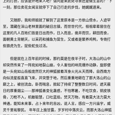
上的打扮，应该是外地来人吧？请问是来此处寻亲还是做生意的？”下
一刻，那位卖花女闻言就停下了自己行走的步伐，她娓娓道来。
又随即，我和师姐就了解到了这里原本是一方依山傍水，人迹罕
至，潜藏在深山老林里面的破旧古镇，而世世代代，祖祖辈辈居住在
这里的凡人百姓们皆是日出而作，日入而息，凿井而饮，耕田而食，
面朝黄土背朝天，以采药和捕鱼为营生，又或者是聚养鸡鸭，专倚打
些狼虎为生，捉些蛇虫过活。
但是就在上百年前的时候，那约莫是在夜半子时，大洛山的山中
却突然传来了一阵宛如地裂山崩，令人害怕的响亮爆炸动静，旋即便
是一头宛如山岳般庞然巨大的神狐披着浑身火光从天而降，自西南方
向似流星般直直飞来，并突堕于地，然后重重地砸在了那大洛山的山
巅之上，被创流血，卧而喘息，掀起了持续了整整数日时间，遮天蔽
日的厚重烟尘——那神狐善变化蛊惑，不怕寒暑，不吃饮食，铜皮铁
骨，刀枪不入，机敏聪慧，口吐蓝焰，焚灭万物，有着莫大法力莫大
神通，能知未来事，占卜来年的吉凶，说人言，感应一方兴庙宇，威
灵千里祐黎民。 年年庄上施甘露，岁岁村中落庆云，而那大洛山神狐