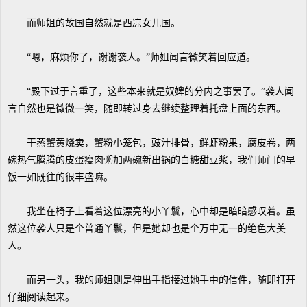
而师姐的故国自然就是西凉女儿国。
“嗯，麻烦你了，谢谢袭人。”师姐闻言微笑着回应道。
“殿下过于言重了，这些本来就是奴婢的分内之事罢了。”袭人闻
言自然也是微微一笑，随即转过身去继续整理着托盘上面的东西。
干蒸蟹黄烧卖，蟹粉小笼包，豉汁排骨，鲜虾粉果，腐皮卷，两
碗热气腾腾的皮蛋瘦肉粥加两碗新出锅的白糖甜豆浆，我们师门的早
饭一如既往的很丰盛嘛。
我坐在椅子上看着这位漂亮的小丫鬟，心中却是暗暗感叹着。虽
然这位袭人只是个普通丫鬟，但是她却也是个万中无一的绝色大美
人。
而另一头，我的师姐则是伸出手指接过她手中的信件，随即打开
仔细阅读起来。