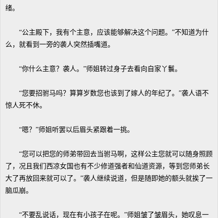
绪。
“公主殿下，我有个主意，应该能够解决这个问题。”不知道为什
么，就看到一旁的袭人突然插嘴道。
“你什么主意？袭人。”师姐转过身子去看向自家丫鬟。
“您要招驸马吗？算算岁数您也该到了嫁人的年纪了。”袭人语不
惊人死不休。
“嗯？”师姐听罢以后眉头紧跟着一挑。
“您可以把您的师弟带回去当驸马啊，这样公主您就可以随身照顾
了，况且我们西凉女国也有不少修道强者和仙道资源，等到您师弟长
大了再放回来就可以了。”袭人继续说道，但是随即她的额头就挨了一
脑瓜崩。
“不要乱说话，现在有小孩子在呢。”师姐皱了皱眉头，她叹息一