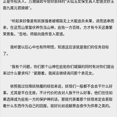
正是华阳夫人，万湘镇如今信仰崇拜的“天仙玉女保生真人宏德灵妙玉
面九尾元君娘娘”。
“听起来好像是有妖族强者被哪路无上大能追杀未果，进而逃串而
来，在这荒山里蛰伏养伤当山神，庇佑一方百姓，方才有今天这番繁
荣景象。”忽地，师姐向我传音入密道。
我听罢以后心中也有所明悟，知道这应该就是我们的任务目标
了。
“我有个问题，你们那个山神在庇佑你们城镇的同时有对你们提出
来过什么要求吗？”紧跟着，我闻言继续询问那个卖花女。
依照我过往降妖除魔的经验来说，妖怪们一般都不会去干什么好
事，尤其是平白无故，不计代价的去对人族干什么好事，他们往往如
果选择成为庇佑一方的保护神的话，那就代表着那个妖怪肯定会索取
着什么东西作为自己的回报，就好比如说献祭血食作为供奉之类的。