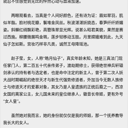
就忍不住感觉到无比的怦然心动与血液加速。
两眼观看去，当真是个人间好颜色，还有诗为证：眉如翠羽，肌
似羊脂。脸衬桃花瓣，鬟堆金凤丝。秋波湛湛妖娆态，春笋纤纤娇媚
姿。斜軃红绡飘彩艳，高簪珠翠显光辉。说甚么昭君美貌，果然是赛
过西施。柳腰微展鸣金珮，莲步轻移动玉肢。月里嫦娥难到此，九天
仙子怎如斯。宫妆巧样非凡类，诚然王母降瑶池。
赵子莹，女，人称“皓月仙子”，真实年龄未知，她是三真法门现
任掌门人，第二百五十代亲传弟子，渡劫期修士，获得绝世神兵轩辕
剑承认的持有者与选定者，也是命中注定的新主人，曾于第二次人妖
大战时期崛起的绝世天才与新生代强势修道者，外加当今无数人族修
士与修道天才的爱慕对象，其女乃是人皇遗族的正统后裔之一，西凉
女国的离家公主，女儿国未来的皇位继承人，徽音长帝姬，更有外号
“女人皇”。
虽然她对我而言，她的身份就仅仅是我的师姐，那一个抚养教导
我长大的女人。