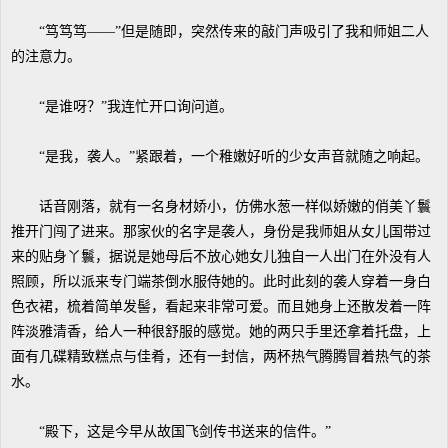
“笃笃笃——”但是随即，突然传来的敲门声吸引了我和师姐二人
的注意力。
“是谁呀？”我连忙开口询问道。
“是我，袭人。”紧跟着，一个稚嫩好听的少女声音就随之响起。
话音刚落，就有一名身材娇小，仿佛水葱一样似娇嫩的俏美丫鬟
推开门闯了进来。那家伙的名字是袭人，身份是我师姐从女儿国带过
来的贴身丫鬟，据说是她母后不放心她女儿独自一人出门在外没有人
照顾，所以派来专门端茶倒水服侍她的。此时此刻的袭人穿着一身白
色衣裙，梳着简单发髻，看起来非常可爱。而且她身上还散发着一阵
阵淡雅清香，给人一种很舒服的感觉。她的两只手里还拿着托盘，上
面有几碟精致糕点与佳肴，还有一封信，两杯热气腾腾冒着热气的茶
水。
“殿下，这是今早从故国飞剑传书送来的信件。”