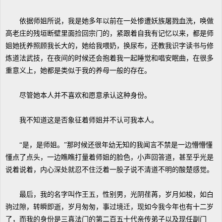
依据师姐所说，我是她多年以前在一处惨遭妖族屠戮血洗，唤做
高老庄的残垣断壁里面捡回宗门的，紧跟着自我有记忆以来，都是师
姐她抚养照顾我长大的，她给我喂奶，换尿布，还教我识字读书与修
炼道法武技，在夜间的时候还会抱着我一起睡觉和唱安眠曲，在很多
重意义上，她都是类似于我的养母一般的存在。
尽管她本人并不喜欢和愿意承认这种身份。
我不知道这是否象征着师姐并不认可我本人。
“是，是师姐。”那时候还很年幼无知的我闻言不禁是一边懵懵懂
懂点了点头，一边瞧瞧打量着师姐的脸色，小声回答道，甚至乎光是
说着说着，内心深处就忍不住泛着一股子说不清道不明的酸楚感觉。
最后，我的名字叫作王五，性别男，光阴荏苒，岁月如梭，如白
驹过隙，转瞬即逝，岁月匆匆，事过境迁，现如今我今年也有十二岁
了，而我的身份是三真法门的第二百五十代亲传弟子以及现任副门