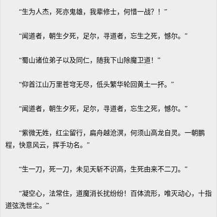
“生为人杰，死亦鬼雄，我辈修士，何惜一战？！”
“闻道者，朝生夕死，足尔，寻道者，忘生之死，憾尔。”
“蜀山诸位弟子以及同仁，随我下山除魔卫道！”
“仰首江山万里苍穹无尽，低头繁华轮回黄土一抔。”
“闻道者，朝生夕死，足尔，寻道者，忘生之死，憾尔。”
“紫微无姓，红尘留行，扁舟越沧溟，何须山高龙自灵。一朝鹏
程，快意风云，挥手功名。”
“生一刀，死一刀，未见天斩不识高，生死由来不二刀。”
“凝空心，法常住，道魔消长扰纷纷！百体流形，唯灭动心，十指
道弦洗世尘。”