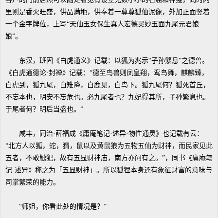
里则是香火旺盛，供品满地，供奉着一尊尊狐仙泥像，外加正面竖着
一个金字牌位，上写“天仙玉女保生真人宏德灵妙玉面九尾元君娘
娘”。
东汉，班固《白虎通义》记载：以狐为兆示“子孙繁息”之德兽。
《白虎通德论·封禅》记载：“德至鸟兽则凤皇翔，鸾鸟舞，麒麟臻，
白虎到，狐九尾，白雉降，白鹿见，白鸟下。狐九尾何？狐死首丘，
不忘本也，明安不忘危也。必九尾者也？九妃得其所，子孙繁息也。
于尾者何？明后当盛也。”
咸丰，同治·薛福成《庸庵笔记·述异·物性通灵》也记载有云：
“北方人以狐，蛇，猬，鼠以及黄鼠狼为五物五仙为财神，而民家见此
五者，不敢触犯，故有五显财神庙，南方亦问有之。”，同书《庸庵笔
记·述异》称之为「五显财神」。所以狐狸本身还有象征财富的意味与
司掌繁荣的能力。
“师姐，你看此处的情况是？”