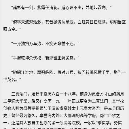
“赭杉有一剑，紫霞任涛澜。道心叹不出，并地起霜寒。”
“倚筝天波观浩渺，苍音掀涛洗星辰。白虹贯日扫魔荡，明玥当空
照古今。”
“一身独挡万军势，不挽天命誓不还。”
“手握乾坤杀伐权，斩邪留正解民悬。”
“驰骋江淮地，弱冠临阵，勇对刀兵，挟回转飚风横千里，堪当一
世英名。”
三真法门，始建于夏历六百一十八年，前身为灵台方寸山的斜月
三星洞大学堂，后又在夏历一九一一年正式更名为三真法门，其学校
创始人则为须菩提祖师与玉清紫虚高妙太上元皇大道君，是赤县国历
史上曾经最为悠久，享誉海内外四大部洲的高等学府，隐世巨擘之
一，还是其人族自主创办的第一所高等院校，一家以“求实学，务实