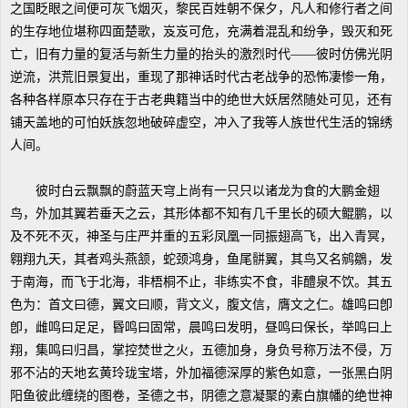
之国眨眼之间便可灰飞烟灭，黎民百姓朝不保夕，凡人和修行者之间
的生存地位堪称四面楚歌，岌岌可危，充满着混乱和纷争，毁灭和死
亡，旧有力量的复活与新生力量的抬头的激烈时代——彼时仿佛光阴
逆流，洪荒旧景复出，重现了那神话时代古老战争的恐怖凄惨一角，
各种各样原本只存在于古老典籍当中的绝世大妖居然随处可见，还有
铺天盖地的可怕妖族忽地破碎虚空，冲入了我等人族世代生活的锦绣
人间。
彼时白云飘飘的蔚蓝天穹上尚有一只只以诸龙为食的大鹏金翅
鸟，外加其翼若垂天之云，其形体都不知有几千里长的硕大鲲鹏，以
及不死不灭，神圣与庄严并重的五彩凤凰一同振翅高飞，出入青冥，
翱翔九天，其者鸡头燕颔，蛇颈鸿身，鱼尾骿翼，其鸟又名鹓鶵，发
于南海，而飞于北海，非梧桐不止，非练实不食，非醴泉不饮。其五
色为：首文曰德，翼文曰顺，背文义，腹文信，膺文之仁。雄鸣曰卽
卽，雌鸣曰足足，昬鸣曰固常，晨鸣曰发明，昼鸣曰保长，举鸣曰上
翔，集鸣曰归昌，掌控焚世之火，五德加身，身负号称万法不侵，万
邪不沾的天地玄黄玲珑宝塔，外加福德深厚的紫色如意，一张黑白阴
阳鱼彼此缠绕的图卷，圣德之书，阴德之意凝聚的素白旗幡的绝世神