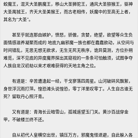
蛟魔王，混天大圣鹏魔王，移山大圣狮驼王，通风大圣猕猴王，驱神
大圣禺狨王，齐天大圣美猴王，而古老相传，妖魔中的至高无上者，
其名为“大圣”。
甚至乎就连那由嫉妒，愤怒，骄傲，贪婪，绝望，欲望等众生负
面情感滋养凝聚而成的 地底九幽邪魔一族也都在蠢蠢欲动，从空间与
时间错乱，无思无想无欲求，无生无死无秩序，诡异莫测，方位扑朔
难觅，深不见底的异度魔界探出其窥视的一条条可怕触须，试图争夺
人族自龙汉初劫以来才艰难获得的天地主角之位。
有道是：辛苦遭逢起一经，干戈寥落四周星。山河破碎风飘絮，
身世浮沉雨打萍。惶恐滩头说惶恐，零丁洋里叹零丁。人生自古谁无
死？留取丹心照汗青。
又有道是：青海长云暗雪山，孤城遥望玉门关。黄沙百战穿金
甲，不破楼兰终不还。
自从初代人皇横空出世，镇压万方，邪魔鬼怪退避，自此躲入各