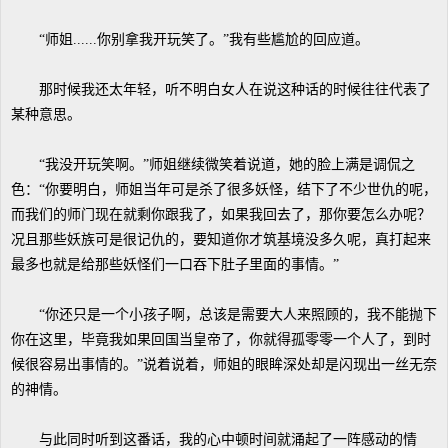
“师姐......你别拿我开玩笑了。”我有些尴尬的回应道。
那时候我还太年轻，听不明白女人在说这种话的时候往往代表了
某种意思。
“我没开玩笑啊。”师姐继续微笑着说道，她的脸上满是调侃之
色：“你要明白，师姐当年可是杀了很多妖怪，结下了不少世仇的呢，
而我们的师门现在就剩你跟我了，如果我回去了，那你要怎么办呢？
况且那些妖族可是很记仇的，要知道你才筑基境没多久呢，真打起来
最多也就是给那些妖怪们一口吞下肚子里面的事情。”
“你还只是一个小孩子啊，总该是需要大人来照顾的，我不能抛下
你在这里，毕竟我如果回国当皇帝了，你就得孤零零一个人了，到时
候很容易出事情的。”说着说着，师姐的眼眸深处却是闪现出一丝无奈
的神情。
与此同时听到这番话，我的心中顿时间就涌起了一阵感动的情