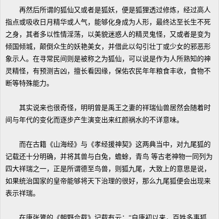
再然后所谓的狐仙又或者是狐妖，便是狐狸透过修炼，经过高人
指点或吸收日月精华或人气，能够化身成为人形，最终达至长生不死
之身，其者多以性情淫荡，以美貌迷惑人的精灵鬼怪，又或者是变为
倾国倾城，颠倒众生的妖艳美女，并借此以勾引壮丁或少女的邪恶形
象示人。在寻常民间则是被称之为狐仙，可以说是作为人所熟知的神
灵精怪，有预测吉凶，擅长看因缘，保佑农民年年粮食丰收，食物不
断等特殊能力。
其实说来也很奇怪，明明曾是禹王之妻的祥瑞仙兽居然会随着时
间与年代的变化而逐步产生演变出来红颜祸水的不详意味。
而在古籍《山海经》与《孝经援神契》这两典当中，对九尾狐的
记载还十分明确，并将其兽与白兔，蟾蜍，青鸟 等古老神物一同列为
四大祥瑞之一，正是所谓德至鸟兽，则狐九尾，大致上的意思是说，
如果统治国家的皇帝能够将天下治理的很好，那么九尾狐便会出现来
表示祥瑞。
在唐张鷟的《朝野佥载》记载有云：“自唐初以来，百姓多事狐