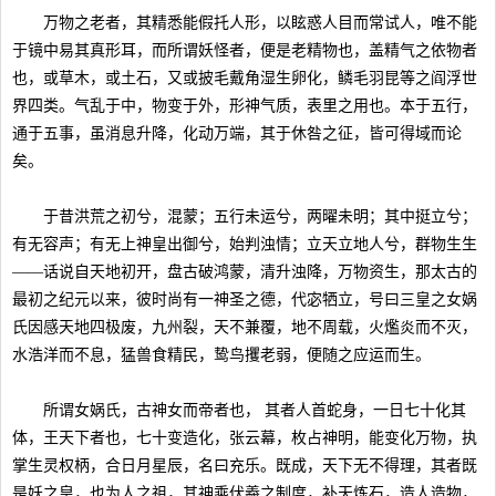
万物之老者，其精悉能假托人形，以眩惑人目而常试人，唯不能
于镜中易其真形耳，而所谓妖怪者，便是老精物也，盖精气之依物者
也，或草木，或土石，又或披毛戴角湿生卵化，鳞毛羽昆等之阎浮世
界四类。气乱于中，物变于外，形神气质，表里之用也。本于五行，
通于五事，虽消息升降，化动万端，其于休咎之征，皆可得域而论
矣。
于昔洪荒之初兮，混蒙；五行未运兮，两曜未明；其中挺立兮；
有无容声；有无上神皇出御兮，始判浊情；立天立地人兮，群物生生
——话说自天地初开，盘古破鸿蒙，清升浊降，万物资生，那太古的
最初之纪元以来，彼时尚有一神圣之德，代宓牺立，号曰三皇之女娲
氏因感天地四极废，九州裂，天不兼覆，地不周载，火爁炎而不灭，
水浩洋而不息，猛兽食精民，鸷鸟攫老弱，便随之应运而生。
所谓女娲氏，古神女而帝者也， 其者人首蛇身，一日七十化其
体，王天下者也，七十变造化，张云幕，枚占神明，能变化万物，执
掌生灵权柄，合日月星辰，名曰充乐。既成，天下无不得理，其者既
是妖之皇，也为人之祖，其神乘伏羲之制度，补天炼石，造人造物，