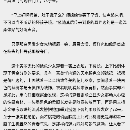
三真法门的现任门主，赵子莹。
“早上好啊师弟，肚子饿了么？师姐给你买了早饭，快点起床吧，
不可以当不听话的坏孩子哦。”紧随其后传来到我的耳畔边的是一道温
柔体贴的好听声音。
只见那名黑发少女忽地抿唇一笑，眉目含情，模样宛如像是盛放
在枝头的牡丹花那般夺目。
这个美丽无比的绝色少女穿着一袭上衣短，下裙长，上下比例体
现了黄金分割的要求，具有丰富美学内涵的天水碧色交领襦裙，裙摆
是荷叶边的，上面绣着一朵朵精致华美的花儿图案，腰间系着一块白
色的丝绸带与玉佩作为装饰，衣着明明看起来很宽松，然而事实却不
是如此，用心仔细观察会发现，这样的穿着更能凸显少女那动人心弦
的性感身材，一头墨黑色的柔顺长发先是随意披散而下，再是用三根
赤金镶嵌珍珠的流苏发簪把她那垂到挺翘下臀的柔顺长发盘了起来，
至于一张美艳绝伦，面若桃花的俏丽脸庞上此时此刻则更是洋溢着一
股子生机盎然的青春气息，是那样的魅力四射与朝气蓬勃，让人看了