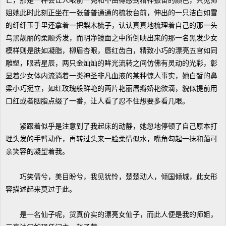
芒，那是一种会让人眼前一亮和不由得感到精神振奋的颜色，只见师
姐她此时此刻正坐在一张普普通通的梳妆台前，伸出的一只洁白如雪
的纤纤玉手里还拿着一把梨木梳子，认认真真地梳理着自己的那一头
乌黑靓丽的柔顺秀发，而明净镜面之中所倒映出来的那一名黑发少女
模样则是肤如凝脂，柳眉杏眼，唇红齿白，精致小巧的漂亮五官如同
雕塑，眼若星辰，两只金灿灿的眸光流转之间仿佛有灵动的光彩，彰
显着少女体内流淌着一类神圣非凡血液的某种惊人事实，她白皙的鼻
梁小巧挺立，如红玫瑰般鲜艳的两片艳丽唇瓣娇艳欲滴，貌似提前用
口红或者胭脂点缀了一番，让人看了忍不住想要多看几眼。
紧跟着似乎是注意到了我起床的动静，她忽地停顿了自己原本打
理头发的手臂动作，再转过头来一脸柔情似水，嘴角勾起一抹和蔼可
亲笑容的凝望着我。
巧笑倩兮，美目盼兮，我见犹怜，楚楚动人，倾国倾城，此女形
容描述起来莫过于此。
是一名仙子呢，货真价实的漂亮女仙子，而此人便是我的师姐，