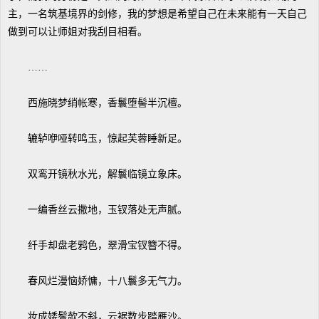
主，一名筑基境界的剑修，我的梦想是希望自己在未来能有一天自己
做到可以让师姐对我刮目相看。
……
西施晓梦绡帐寒，香鬟堕髻半沉檀。
辘轳咿哑转鸣玉，惊起芙蓉睡新足。
双鸾开镜秋水光，解鬟临镜立象床。
一编香丝云撒地，玉钗落处无声腻。
纤手却盘老鸦色，翠滑宝钗簪不得。
春风烂漫恼娇慵，十八鬟多无气力。
妆成婑鬌欹不斜，云裾数步踏雁沙。