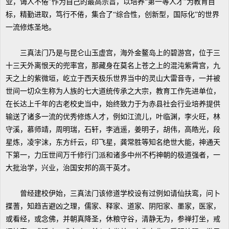
业，诲人不倦”作为自己的最高宗旨，以培养“第一等人才”为教育目
标，精勤进取，笃行不倦，集合了“综合性，创新型，国际化”的世界
一流修炼圣地。
三真法门乃是与昆仑山玉虚宫，海外金鳌岛上的碧游宫，位于三
十三天外离恨天的兜率宫，那藏身在莫名上苍之上的混沌紫霄宫，九
天之上的紫微垣，屹立于西天极乐世界当中的灵山大雷音寺，一并被
世间一切众生称为人族的七大道统传承之大宗，教育工作先进单位，
在长达上千年的古老校史当中，始终致力于为赤县社会行业培养提供
输送了诸多一流的优秀修炼人才，例如江流儿，叶临渊，李火旺，林
守溪，慕师靖，周明瑞，石轩，李逍遥，姜明子，胡伟，高皓光，段
星炼，凌宇沫，东方纤云，印飞星，龚常胜等知名绝世大能，神通天
下第一，力压世间万千修行门派和诸多中州不朽神朝的极道强者，一
大批治学，兴业，治国安邦的高干英才。
曾经建校伊始，三真法门该修道学校设有过例如请仙扶鸾，问卜
揲蓍，知趋吉避凶之理，儒家、释家、道家、阴阳家、墨家，医家，
或看经，或念佛，并朝真降圣，休粮守谷，清静无为，参禅打坐，戒