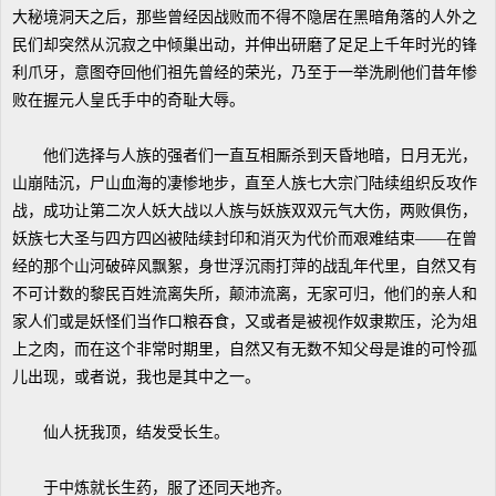
大秘境洞天之后，那些曾经因战败而不得不隐居在黑暗角落的人外之
民们却突然从沉寂之中倾巢出动，并伸出研磨了足足上千年时光的锋
利爪牙，意图夺回他们祖先曾经的荣光，乃至于一举洗刷他们昔年惨
败在握元人皇氏手中的奇耻大辱。
他们选择与人族的强者们一直互相厮杀到天昏地暗，日月无光，
山崩陆沉，尸山血海的凄惨地步，直至人族七大宗门陆续组织反攻作
战，成功让第二次人妖大战以人族与妖族双双元气大伤，两败俱伤，
妖族七大圣与四方四凶被陆续封印和消灭为代价而艰难结束——在曾
经的那个山河破碎风飘絮，身世浮沉雨打萍的战乱年代里，自然又有
不可计数的黎民百姓流离失所，颠沛流离，无家可归，他们的亲人和
家人们或是妖怪们当作口粮吞食，又或者是被视作奴隶欺压，沦为俎
上之肉，而在这个非常时期里，自然又有无数不知父母是谁的可怜孤
儿出现，或者说，我也是其中之一。
仙人抚我顶，结发受长生。
于中炼就长生药，服了还同天地齐。