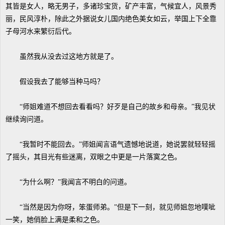
其皆是女人，略无男子，多诸珍宝货，矿产丰富，气候宜人，风景秀
丽，民风淳朴，除此之外据说女儿国内绝色美女如云，举国上下全靠
子母河水来繁衍后代。
虽然我从没去过这地方就是了。
假设我去了能够当种马吗？
“师姐难道不想回去看看吗？好歹是自己的故乡和母亲。”我见状
继续询问道。
“我暂时不能回去。”师姐闻言语气遗憾地说道，她说罢就轻轻摇
了摇头，其目光有些迷离，双眼之中更是一片落寞之色。
“为什么啊？”我闻言不明白的问道。
“当然是因为你呀，笨蛋师弟。”但是下一刻，就见师姐忽地噗呲
一笑，她俏脸上满是柔和之色。