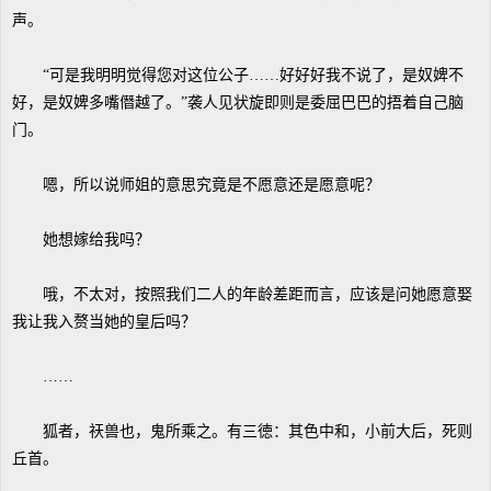
声。
“可是我明明觉得您对这位公子……好好好我不说了，是奴婢不
好，是奴婢多嘴僭越了。”袭人见状旋即则是委屈巴巴的捂着自己脑
门。
嗯，所以说师姐的意思究竟是不愿意还是愿意呢？
她想嫁给我吗？
哦，不太对，按照我们二人的年龄差距而言，应该是问她愿意娶
我让我入赘当她的皇后吗？
……
狐者，祆兽也，鬼所乘之。有三徳：其色中和，小前大后，死则
丘首。