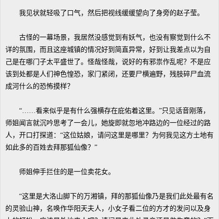
我见状就轻吸了口气，然后把视线缓缓望向了身旁的赵子莹。
古怪的一幕场景，我居然没感觉到有妖气，也没有察觉到什么不
详的氛围，而且这座城镇的情况好到简直异常，好到让我差点以为自
己是在哪门子太平盛世了。怪哉怪哉，说好的有邪祟作乱呢？不是应
该到处都是人们神色惶恐，家门紧闭，还要尸横遍野，残肢碎尸血流
成河什么的恐怖摸样？
“……看来似乎是有什么强横存在庇佑着这里。”只见话音刚落，
师姐闻言就沉吟思考了一会儿，她旋即就忽地冲路边的一位经过的路
人，开口打探道：“这位姑娘，请问这里是哪里？为何我见这方土地有
如此多的百姓去拜那狐仙像？”
师姐伸手拦住的是一位卖花女。
“这里是大洛山脚下的万湘镇，拜的那狐仙像乃是我们此处最有名
的灵验山神，名唤作华阳天夫人，小女子看二位的方才的发问以及身