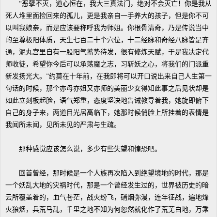
“恶孽不灭，道心恒在，我大三真法门，绝对不会灭亡！你是我从
死人堆里面捡回来的孤儿，更是我亲自一手养大的孩子，但是你不可
以叫我娘亲，而是应该要称呼我为师姐。你根骨清奇，乃是传说当中
的至尊极阳体质，天生七百二十个穴位，十二经脉和奇经八脉皆是齐
通，泥丸宫里自有一股阳气蓄势待发，很有修炼天赋，于是我决定代
师收徒，希望你今后可以承荡魔之志，习斩妖之心，将我们的门派重
新发扬光大。”约莫在十年前，在我即将可以开口说出来自己人生第一
句话的时候，那个亦母亦姐又亦师的美丽少女得知此事之后见状却是
如此立刻板起脸，语气郑重，态度坚决地告诫教导着我，她旋即俯下
自己的身子来，两道目光居高临下，她那时候俏脸上所挂着的表情是
我闻所未闻，见所未见的严肃与生疏。
那种感觉应该怎么说，多少有些失望和惶恐吧。
回首曾经，那时候是一个人族再次陷入到绝望境地的时代，那是
一个妖乱大地的灾祸时代，那是一个曾经发生过的，世界被历史的暗
云所覆盖着的，血气苍茫，战火纷飞，硝烟弥漫，连年征战，遍地烽
火狼烟，兵荒马乱，千里之地不知为何忽然就化作了荒芜白地，万乘