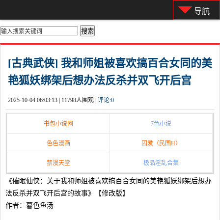
导航
你的位置：
首页
>
都市激情
[古典武侠] 我和师姐被喜欢搞百合女同的美
艳狐妖绑架后想办法反杀并双飞开后宫
2025-10-04 06:03:13 |
11798人围观 |
评论:
0
书包小说网
7色小说
色色漫画
囚爱（民国H）
禁漫天堂
极品淫乱合集
《催眠仙侠：关于我和师姐被喜欢搞百合女同的美艳狐妖绑架后想办
法反杀并双飞开后宫的故事》【修改版】
作者：暮色鱼汤