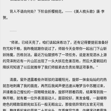
背人不语向何处？下阶自折樱桃花。——《美人梳头歌》唐·李
贺。
……
“师弟，已经天亮了，咱们该起床练功了，还有记得要提前准备好
符咒和干粮，我昨晚就跟你说过了，师姐今天会带你一起出门下山斩
妖除魔，历练剑法。最近万仙盟颁布了一项任务，说是发现泗水上源
的菏泽附近有一片山区出现了一头大妖在危害百姓，然后大夏朝廷的
降妖司知道了以后就推举了我们师姐弟去负责处理这项事务。”
清晨，窗外透露着些许斑驳的温暖阳光，旋即一抹金灿灿的灼热
就忽地刺痛了我的面庞，再然后我闻声便迅速从睡梦当中苏醒过来，
并揉着自己惺忪的一双眼睛坐起身，旋即环顾着四周，结果等到我一
睁开眼，就有着一位外表清丽动人，面容姣好，黑发金瞳，一副堪称
绝色的精致容颜宛如玉石一般无暇出尘，那俊俏异常的五官无可挑
剔，整体看起来约莫是二十岁出头，气质雍容华贵，仿佛滚动着露珠