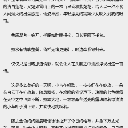
的洁白莲花，又宛如雪山上的一株百里香和紫苑花，给人以一种不食
人间烟火的出尘感觉，仙姿卓然，年轻漂亮的窈窕少女映入到我的眼
帘。
香靥凝羞一笑开，柳腰如醉暖相挨，日长春困下楼台。
照水有情聊整鬓，倚栏无绪更兜鞋，眼边牵系懒归来。
仅仅只是目睹那道倩影，就会让人在头脑之中油然浮现出这一首
诗。
这是多么美好的一天啊，小鸟在唱歌，一枝枝鲜花在绽放，一朵
朵白云正在扩散着，随风飘扬，在鸡鸣的催促声下，瑰丽的七色朝霞
在天空之中飞舞不断，照耀大地，一颗颗晶莹透亮的露珠顺着绿油油
的小草叶子滑下来，并欢快地跳跃着。
随之金色的绚丽晨曦便徐徐拉开了今日的帷幕，并撒下万丈光